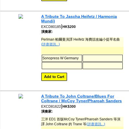
A Tribute To Jascha Heifetz / Harmonia
Mundi)
|
EXCD80185
HK$200
演奏家:
Perlman 帕爾曼演譯 Heifetz 海費玆改編小提琴名曲
(詳盡資訊...)
Sonopress W Germany
A Tribute To John Coltrane/Blues For
Coltrane / McCoy Tyner/Pharoah Sanders
|
EXCD81622
HK$300
演奏家:
三洋 ED1 首版McCoy Tyner/Pharoah Sanders 等演
譯 John Coltrane 的 Trane 等
(詳盡資訊...)