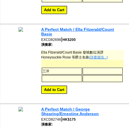
A Perfect Match / Ella Fitzerald/Count
Basie
|
EXCD82698
HK$200
演奏家:
Ella Fitzerald/Count Basie 發燒數位演譯
Honeysuckle Rose 等爵士名曲
(詳盡資訊...)
三洋
A Perfect Match / George
Shearing/Ernestine Anderson
|
EXCD82746
HK$175
演奏家: