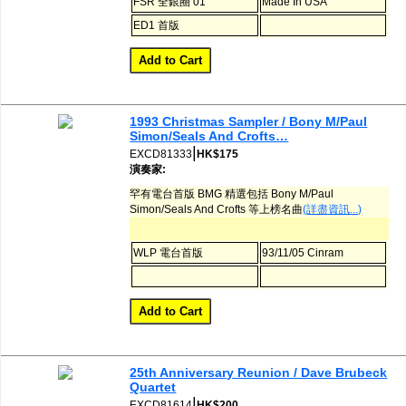
FSR 全銀圈 01
Made In USA
ED1 首版
1993 Christmas Sampler / Bony M/Paul
Simon/Seals And Crofts…
|
EXCD81333
HK$175
演奏家:
罕有電台首版 BMG 精選包括 Bony M/Paul
Simon/Seals And Crofts 等上榜名曲
(詳盡資訊...)
WLP 電台首版
93/11/05 Cinram
25th Anniversary Reunion / Dave Brubeck
Quartet
|
EXCD81614
HK$200