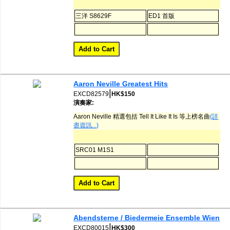
三洋 S8629F
ED1 首版
Aaron Neville Greatest Hits
|
EXCD82579
HK$150
演奏家:
Aaron Neville 精選包括 Tell It Like It Is 等上榜名曲
(詳
盡資訊...)
SRC01 M1S1
Abendsterne / Biedermeie Ensemble Wien
|
EXCD80015
HK$300