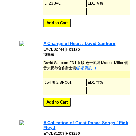
1T23 JVC
ED1 首版
A Change of Heart / David Sanborn
|
EXCD82744
HK$175
演奏家:
David Sanborn ED1 首版 色士風與 Marcus Miller 低
音大提琴合作爵士樂
(詳盡資訊...)
25479-2 SRC01
ED1 首版
A Collection of Great Dance Songs / Pink
Floyd
|
EXCD81203
HK$250