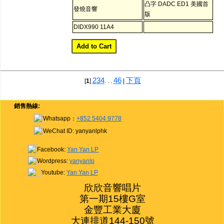
凸字 DADC ED1 美國首
發燒音響
版
DIDX990 11A4
2
3
4
46
下頁
[
1
]
. . .
|
銷售熱線:
Whatsapp：
+852 5404 9778
WeChat ID: yanyanlphk
Facebook:
Yan Yan LP
Wordpress:
yanyanlp
Youtube:
Yan Yan LP
欣欣音響唱片

第一期15樓G室

金豐工業大廈

大連排道144-150號
