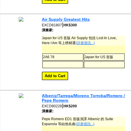
Air Supply Greatest Hits
|
EXCD81807
HK$300
演奏家:
Japan for US 首版 Air Supply 包括 Lost In Love,
Here I Am 等上榜精選
(詳盡資訊...)
2A6 78
Japan for US 首版
Albeniz/Tarrega/Moreno Torroba/Romero /
Pepe Romero
|
EXCD80228
HK$200
演奏家:
Pepe Romero ED1 首版演譯 Albeniz 的 Suite
Espanola 等結他名曲
(詳盡資訊...)