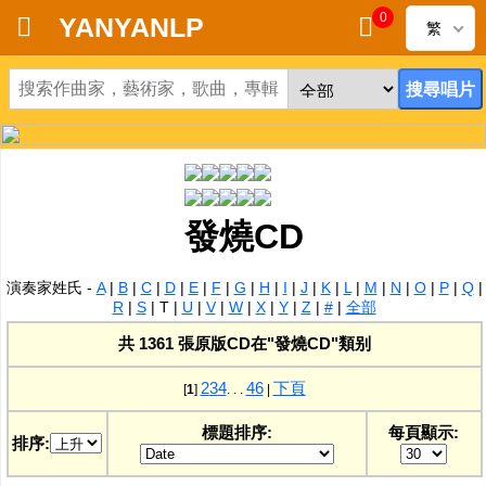
0
YANYANLP
繁
首頁
新到黑膠唱片
新到CD
發燒CD
黑膠唱片
演奏家姓氏 -
A
|
B
|
C
|
D
|
E
|
F
|
G
|
H
|
I
|
J
|
K
|
L
|
M
|
N
|
O
|
P
|
Q
|
CD
R
|
S
|
T
|
U
|
V
|
W
|
X
|
Y
|
Z
|
#
|
全部
共 1361 張原版CD在"發燒CD"類别
清貨
2
3
4
46
下頁
[
1
]
. . .
|
清貨發燒零件
標題排序:
每頁顯示:
排序:
關於唱片