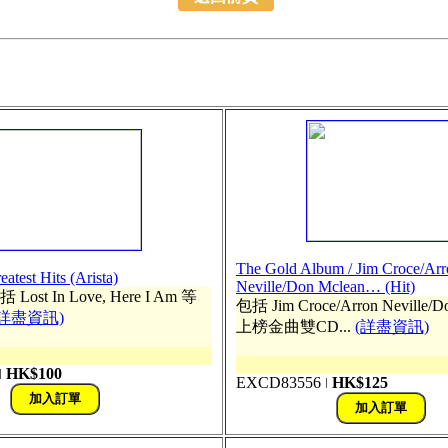
The Gold Album / Jim Croce/Arr
atest Hits (Arista)
Neville/Don Mclean… (Hit)
括 Lost In Love, Here I Am 等
包括 Jim Croce/Arron Neville/D
(詳盡資訊)
上榜金曲雙CD...
(詳盡資訊)
HK$100
ǀ
EXCD83556
HK$125
ǀ