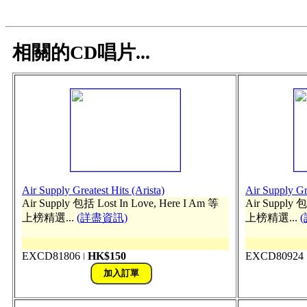
相關的CD唱片...
Air Supply Greatest Hits (Arista)
Air Supply Gre
Air Supply 包括 Lost In Love, Here I Am 等
Air Supply 包
上榜精選...
(詳盡資訊)
上榜精選...
EXCD81806
HK$150
EXCD80924
ǀ