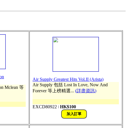
on
Air Supply Greatest Hits Vol.II (Arista)
Air Supply 包括 Lost In Love, Now And
on Mclean 等
Forever 等上榜精選...
(詳盡資訊)
EXCD80922
HK$100
ǀ