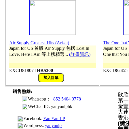
Air Supply Greatest Hits (Arista)
The One that Y
Japan for US 首版 Air Supply 包括 Lost In
Japan for 
Love, Here I Am 等上榜精選...
(詳盡資訊)
One that You 
EXCD81807
HK$300
EXCD82455
ǀ
銷售熱線:
欣欣
Whatsapp：
+852 5404 9778
第一
金豐
WeChat ID: yanyanlphk
大連排
香港
Facebook:
Yan Yan LP
(
請
Wordpress:
yanyanlp