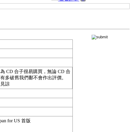
為 CD 合子很易購買，無論 CD 合
子有多破舊我們鄱不會作出評價。
請見諒
apan for US 首版