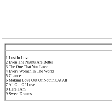
1 Lost In Love
2 Even The Nights Are Better
3 The One That You Love
4 Every Woman In The World
5 Chances
6 Making Love Out Of Nothing At All
7 All Out Of Love
8 Here I Am
9 Sweet Dreams