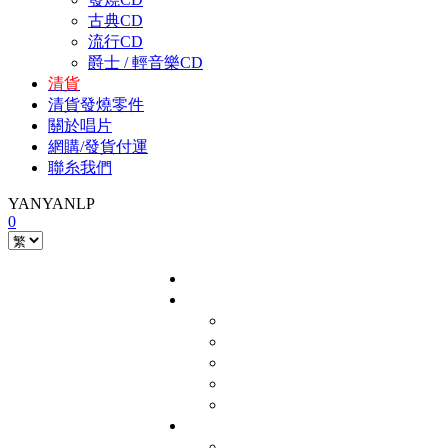
古典CD
流行CD
爵士 / 輕音樂CD
清貨
清貨發燒零件
關於唱片
網購/發貨付運
聯糸我們
YANYANLP
0