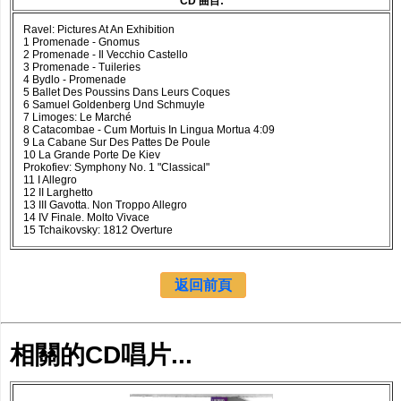
CD 曲目:
Ravel: Pictures At An Exhibition
1 Promenade - Gnomus
2 Promenade - Il Vecchio Castello
3 Promenade - Tuileries
4 Bydlo - Promenade
5 Ballet Des Poussins Dans Leurs Coques
6 Samuel Goldenberg Und Schmuyle
7 Limoges: Le Marché
8 Catacombae - Cum Mortuis In Lingua Mortua 4:09
9 La Cabane Sur Des Pattes De Poule
10 La Grande Porte De Kiev
Prokofiev: Symphony No. 1 "Classical"
11 I Allegro
12 II Larghetto
13 III Gavotta. Non Troppo Allegro
14 IV Finale. Molto Vivace
15 Tchaikovsky: 1812 Overture
返回前頁
相關的CD唱片...