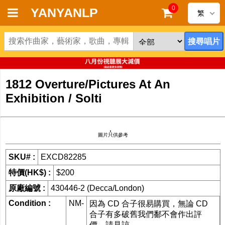
0
YANYANLP
繁
首頁
新到黑膠唱片
1812 Overture/Pictures At An
新到CD
Exhibition / Solti
黑膠唱片
圖片只供參考
CD
SKU# :
EXCD82285
清貨
特價(HK$) :
$200
清貨發燒零件
原廠編號 :
430446-2 (Decca/London)
Condition :
NM-
因為 CD 合子很易購買，無論 CD
關於唱片
合子有多破舊我們鄱不會作出評
價。請見諒