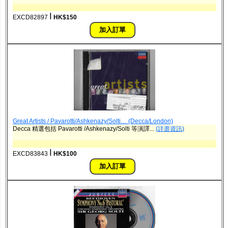
ǀ
EXCD82897
HK$150
Great Artists / Pavarotti/Ashkenazy/Solti… (Decca/London)
Decca 精選包括 Pavarotti /Ashkenazy/Solti 等演譯...
(詳盡資訊)
ǀ
EXCD83843
HK$100