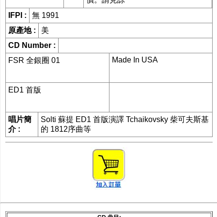
網購/發貨付運
IFPI :
無 1991
原產地 :
美
聯糸我們
CD Number :
Made In USA
FSR 全銀圈 01
ED1 首版
唱片簡
Solti 蘇提 ED1 首版演譯 Tchaikovsky 柴可夫斯基
介 :
的 1812序曲等