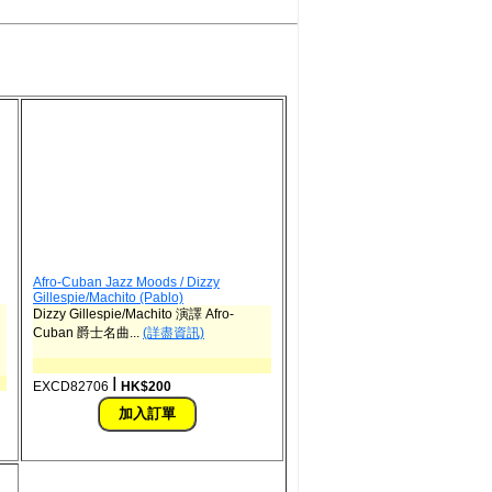
Afro-Cuban Jazz Moods / Dizzy
Gillespie/Machito (Pablo)
Dizzy Gillespie/Machito 演譯 Afro-
Cuban 爵士名曲...
(詳盡資訊)
ǀ
EXCD82706
HK$200