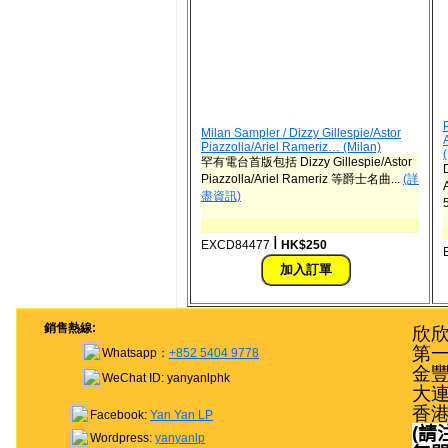
Milan Sampler / Dizzy Gillespie/Astor
Piazzolla/Ariel Rameriz… (Milan)
罕有電台首版包括 Dizzy Gillespie/Astor
Piazzolla/Ariel Rameriz 等爵士名曲...
(詳
盡資訊)
ǀ
EXCD84477
HK$250
銷售熱線:
欣欣
第一
Whatsapp：
+852 5404 9778
金豐
WeChat ID: yanyanlphk
大連
香
Facebook:
Yan Yan LP
(
請
Wordpress:
yanyanlp