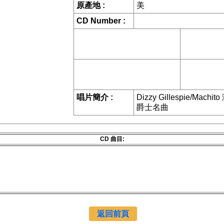
原產地 :
美
CD Number :
唱片簡介 :
Dizzy Gillespie/Machit
爵士名曲
CD 曲目:
返回前頁