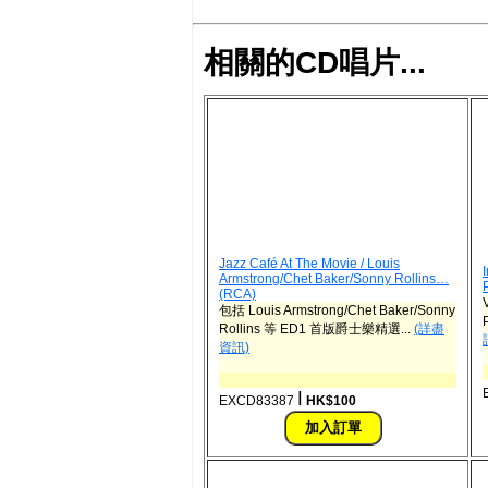
相關的CD唱片...
Jazz Café At The Movie / Louis
Armstrong/Chet Baker/Sonny Rollins…
(RCA)
包括 Louis Armstrong/Chet Baker/Sonny
Rollins 等 ED1 首版爵士樂精選...
(詳盡
資訊)
ǀ
EXCD83387
HK$100