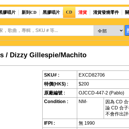
CD
黑膠唱片
新到CD
黑膠唱片
清貨
清貨發燒零件
 / Dizzy Gillespie/Machito
SKU# :
EXCD82706
特價(HK$) :
$200
原廠編號 :
OJCCD-447-2 (Pablo)
Condition :
NM-
因為 CD
論 CD 
不會作出評
IFPI :
無 1990