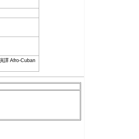
o 演譯 Afro-Cuban