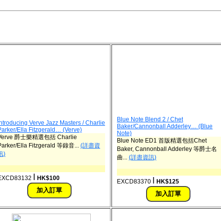
Blue Note Blend 2 / Chet
Introducing Verve Jazz Masters / Charlie
Baker/Cannonball Adderley… (Blue
Parker/Ella Fitzgerald… (Verve)
Note)
Verve 爵士樂精選包括 Charlie
Blue Note ED1 首版精選包括Chet
Parker/Ella Fitzgerald 等錄音...
(詳盡資
Baker, Cannonball Adderley 等爵士名
訊)
曲...
(詳盡資訊)
ǀ
EXCD83132
HK$100
ǀ
EXCD83370
HK$125