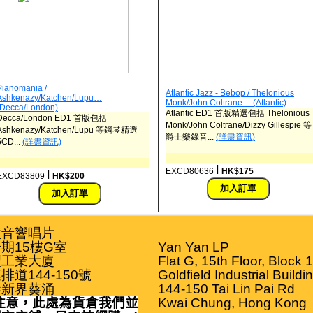
Pianomania /
Atlantic Jazz - Bebop / Thelonious
Ashkenazy/Katchen/Lupu…
Monk/John Coltrane… (Atlantic)
(Decca/London)
Atlantic ED1 首版精選包括 Thelonious
Decca/London ED1 首版包括
Monk/John Coltrane/Dizzy Gillespie 等
Ashkenazy/Katchen/Lupu 等鋼琴精選
爵士樂錄音...
(詳盡資訊)
5CD...
(詳盡資訊)
ǀ
EXCD80636
HK$175
ǀ
EXCD83809
HK$200
音響唱片

期15樓G室

Yan Yan LP

工業大廈

Flat G, 15th Floor, Block 1

排道144-150號

Goldfield Industrial Buildin
港新界葵涌
144-150 Tai Lin Pai Rd

注意，此處為貨倉我們並
Kwai Chung, Hong Kong