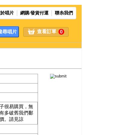
關於唱片
網購/發貨付運
聯糸我們
查看訂單
0
 合子很易購買，無
合子有多破舊我們鄱
價。請見諒