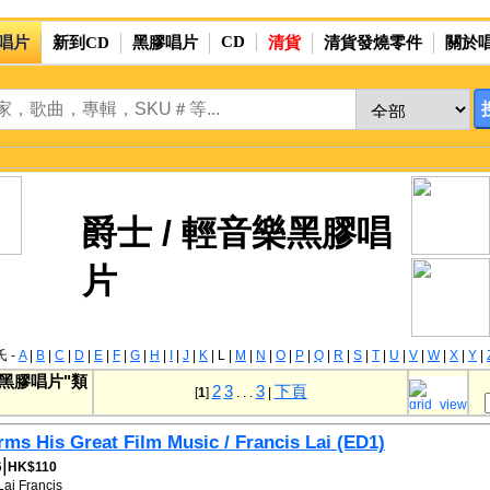
CD
唱片
新到CD
黑膠唱片
清貨
清貨發燒零件
關於
爵士 / 輕音樂黑膠唱
片
 -
A
|
B
|
C
|
D
|
E
|
F
|
G
|
H
|
I
|
J
|
K
|
L
|
M
|
N
|
O
|
P
|
Q
|
R
|
S
|
T
|
U
|
V
|
W
|
X
|
Y
|
樂黑膠唱片"類
2
3
3
下頁
[
1
]
. . .
|
rms His Great Film Music / Francis Lai (ED1)
|
6
HK$110
Lai
Francis