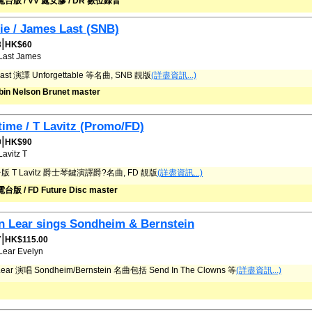
 電台版 / VV 處女膠 / DR 數位錄音
ie / James Last (SNB)
|
8
HK$60
Last
James
Last 演譯 Unforgettable 等名曲, SNB 靚版
(詳盡資訊...)
in Nelson Brunet master
time / T Lavitz (Promo/FD)
|
0
HK$90
Lavitz
T
 T Lavitz 爵士琴鍵演譯爵?名曲, FD 靚版
(詳盡資訊...)
台版 / FD Future Disc master
n Lear sings Sondheim & Bernstein
|
7
HK$115.00
Lear
Evelyn
Lear 演唱 Sondheim/Bernstein 名曲包括 Send In The Clowns 等
(詳盡資訊...)