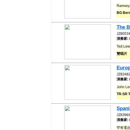
Ramsey
BG Ber
The B
JZ8053
演奏家:
Ted Le
雙唱片
Europ
JZ8348
演奏家:
John L
TR-SR T
Spani
JZ8396
演奏家:
罕有電台四