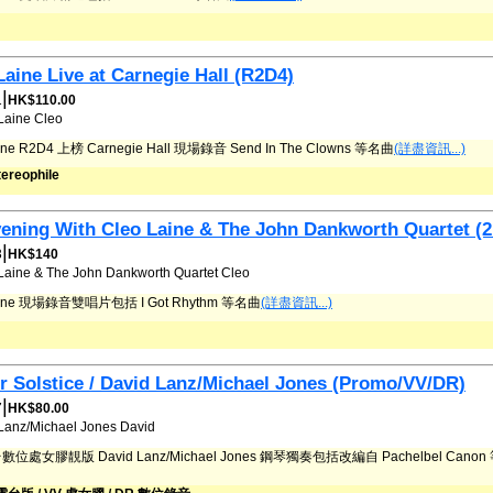
Laine Live at Carnegie Hall (R2D4)
|
1
HK$110.00
Laine
Cleo
aine R2D4 上榜 Carnegie Hall 現場錄音 Send In The Clowns 等名曲
(詳盡資訊...)
ereophile
ening With Cleo Laine & The John Dankworth Quartet (
|
3
HK$140
Laine & The John Dankworth Quartet
Cleo
aine 現場錄音雙唱片包括 I Got Rhythm 等名曲
(詳盡資訊...)
r Solstice / David Lanz/Michael Jones (Promo/VV/DR)
|
7
HK$80.00
Lanz/Michael Jones
David
位處女膠靚版 David Lanz/Michael Jones 鋼琴獨奏包括改編自 Pachelbel Cano