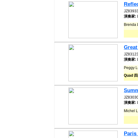
Refle
JZ8393
演奏家:
Brenda
Great
JZ8312
演奏家:
Peggy 
Quad 
Summe
JZ8303
演奏家:
Michel
Paris