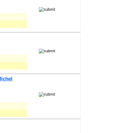
ichel