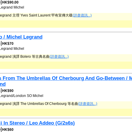
|
8
HK$90.00
Legrand
Michel
 Legrand 主理 Yves Saint Laurent 罕有宣傳大碟
(詳盡資訊...)
o / Michel Legrand
|
4
HK$70
Legrand
Michel
 Legrand 演譯 Bolero 等古典名曲
(詳盡資訊...)
s From The Umbrellas Of Cherbourg And Go-Between / M
and
|
4
HK$90
Legrand/London SO
Michel
Legrand 演譯 The Umbrellas Of Cherbourg 等名曲
(詳盡資訊...)
i In Stereo / Leo Addeo (G/2s6s)
|
0
HK$60