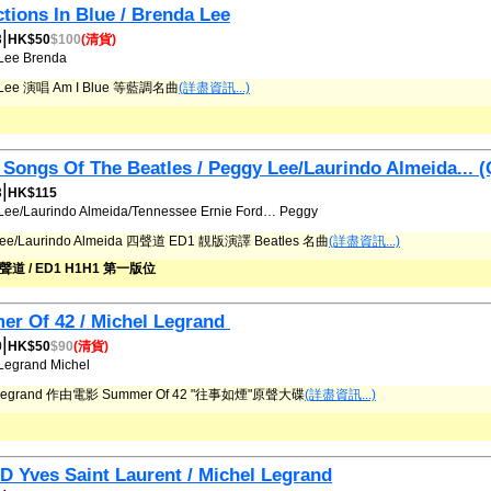
ctions In Blue / Brenda Lee
|
3
HK$50
$100
(清貨)
Lee
Brenda
 Lee 演唱 Am I Blue 等藍調名曲
(詳盡資訊...)
 Songs Of The Beatles / Peggy Lee/Laurindo Almeida... 
|
3
HK$115
Lee/Laurindo Almeida/Tennessee Ernie Ford…
Peggy
Lee/Laurindo Almeida 四聲道 ED1 靚版演譯 Beatles 名曲
(詳盡資訊...)
四聲道 / ED1 H1H1 第一版位
r Of 42 / Michel Legrand ‎
|
0
HK$50
$90
(清貨)
Legrand
Michel
 Legrand 作由電影 Summer Of 42 "往事如煙"原聲大碟
(詳盡資訊...)
 D Yves Saint Laurent / Michel Legrand