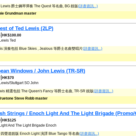
 Lewis 爵士鋼琴彈奏 The Quest 等名曲, BG 靚版
(詳盡資訊...)
nie Grundman master
est of Ted Lewis (2LP)
|
4
HK$100.00
Lewis
Ted
wis 演奏包括 Blue Skies , Jealous 等爵士名曲雙唱片
(詳盡資訊...)
ean Windows / John Lewis (TR-SR)
|
2
HK$70
Lewis/Stuttgart SO
John
ewis 精選包括 The Queen's Fancy 等爵士名曲, TR-SR 靚版
(詳盡資訊...)
ruetone Steve Robb master
sh Strings / Enoch Light And The Light Brigade (Promo
|
9
HK$125
Light And The Light Brigade
Enoch
聲道靚版 Enoch Light 演譯 Blue Tango 等名曲
(詳盡資訊...)