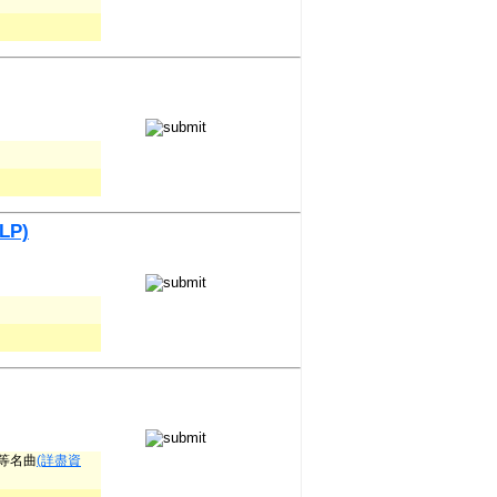
2LP)
n 等名曲
(詳盡資