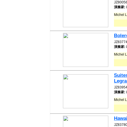
JZ8005
演奏家:
Michel
Boler
JZ8377
演奏家:
Michel
Suite
Legr
JZ8395
演奏家:
Michel 
Hawai
JZ8378