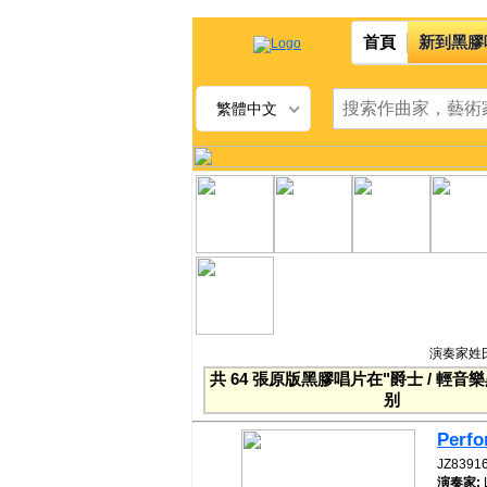
首頁
新到黑膠
繁體中文
演奏家姓氏
共 64 張原版黑膠唱片在"爵士 / 輕音
别
Perfo
JZ8391
演奏家: