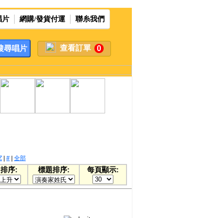
唱片
網購/發貨付運
聯糸我們
查看訂單
0
Z
|
#
|
全部
排序:
標題排序:
每頁顯示: