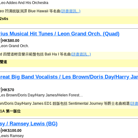
Leo Addeo And His Orchestra
deo 凹溝靚版演譯 Blue Hawaii 等名曲
(詳盡資訊...)
 2s6s
ius Musical Hit Tunes / Leon Grand Orch. (Quad)
|
2
HK$80.00
Leon Grand Orch.
ard 四聲道輕音樂示範盤包括 Bali Ha I 等名曲
(詳盡資訊...)
四聲道
reat Big Band Vocalists / Les Brown/Doris Day/Harry 
|
7
HK$70
Les Brown/Doris Day/Harry James/Helen Forest…
own/Doris Day/Harry James ED1 靚版包括 Sentimental Journey 等爵士名曲精選
(詳盡
A/1A 第一版位
sy / Ramsey Lewis (BG)
|
6
HK$100.00
Lewis
Ramsey