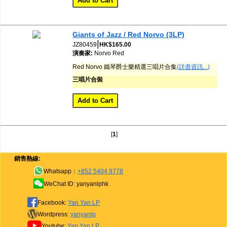
Giants of Jazz / Red Norvo (3LP)
|
JZ80459
HK$165.00
演奏家:
Norvo
Red
Red Norvo 鐵琴爵士樂精選三唱片合集
(詳盡資訊...)
三唱片合裝
[
1
]
銷售熱線:
Whatsapp：
+852 5404 9778
WeChat ID: yanyanlphk
Facebook:
Yan Yan LP
Wordpress:
yanyanlp
Youtube:
Yan Yan LP