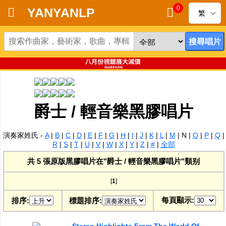
0
YANYANLP
繁
首頁
新到黑膠唱片
新到CD
爵士 / 輕音樂黑膠唱片
黑膠唱片
演奏家姓氏 -
A
|
B
|
C
|
D
|
E
|
F
|
G
|
H
|
I
|
J
|
K
|
L
|
M
|
N
|
O
|
P
|
Q
|
CD
R
|
S
|
T
|
U
|
V
|
W
|
X
|
Y
|
Z
|
#
|
全部
共 5 張原版黑膠唱片在"爵士 / 輕音樂黑膠唱片"類别
清貨
[
1
]
清貨發燒零件
每頁顯示:
排序:
標題排序:
關於唱片
Stereo Highlights From The World Of