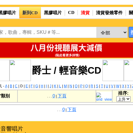
CD
黑膠唱片
新到CD
黑膠唱片
清貨
清貨發燒零件
爵士 / 輕音樂CD
 -
A
|
B
|
C
|
D
|
E
|
F
|
G
|
H
|
I
|
J
|
K
|
L
|
M
|
N
|
O
|
P
|
Q
|
R
|
S
|
T
|
U
|
V
|
W
|
X
|
Y
|
排序:
"類别
0
下頁
. . .
|
0
下頁
. . .
|
音響唱片
