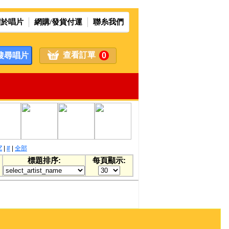
關於唱片
網購/發貨付運
聯糸我們
查看訂單
0
Z
|
#
|
全部
標題排序:
每頁顯示: