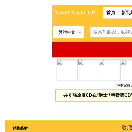
首頁
新到
繁體中文
演奏家姓氏
共 0 張原版CD在"爵士 / 輕音樂CD
欣欣
銷售熱線: