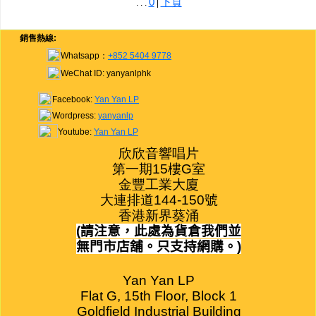
0
下頁
. . .
|
網購/發貨付運
銷售熱線:
聯糸我們
Whatsapp：
+852 5404 9778
WeChat ID: yanyanlphk
Facebook:
Yan Yan LP
Wordpress:
yanyanlp
Youtube:
Yan Yan LP
欣欣音響唱片

第一期15樓G室

金豐工業大廈

大連排道144-150號

香港新界葵涌
(
請注意，此處為貨倉我們並
無門市店舖。只支持網購。
)
Yan Yan LP

Flat G, 15th Floor, Block 1

Goldfield Industrial Building
