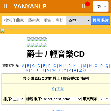
0
YANYANLP
繁
首頁
新到黑膠唱片
新到CD
爵士 / 輕音樂CD
黑膠唱片
演奏家姓氏 -
A
|
B
|
C
|
D
|
E
|
F
|
G
|
H
|
I
|
J
|
K
|
L
|
M
|
N
|
O
|
P
|
Q
|
CD
R
|
S
|
T
|
U
|
V
|
W
|
X
|
Y
|
Z
|
#
|
全部
共 0 張原版CD在"爵士 / 輕音樂CD"類别
清貨
0
下頁
. . .
|
清貨發燒零件
標題排序:
每頁顯示:
排序:
關於唱片