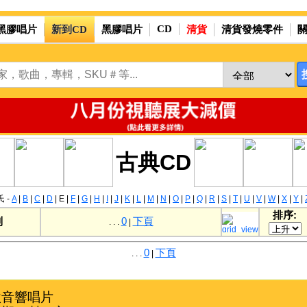
CD
黑膠唱片
新到CD
黑膠唱片
清貨
清貨發燒零件
古典CD
 -
A
|
B
|
C
|
D
|
E
|
F
|
G
|
H
|
I
|
J
|
K
|
L
|
M
|
N
|
O
|
P
|
Q
|
R
|
S
|
T
|
U
|
V
|
W
|
X
|
Y
|
排序:
别
0
下頁
. . .
|
0
下頁
. . .
|
音響唱片
