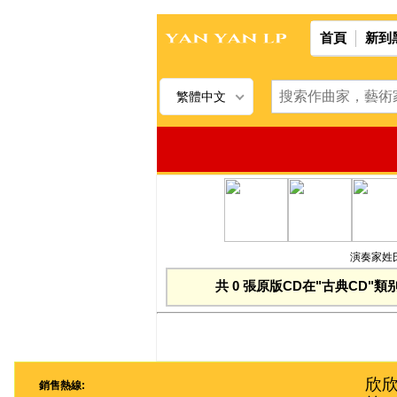
首頁
新到
繁體中文
演奏家姓氏
共 0 張原版CD在"古典CD"類
欣欣
銷售熱線: