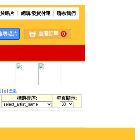
關於唱片
網購/發貨付運
聯糸我們
查看訂單
0
Z
|
#
|
全部
標題排序:
每頁顯示: