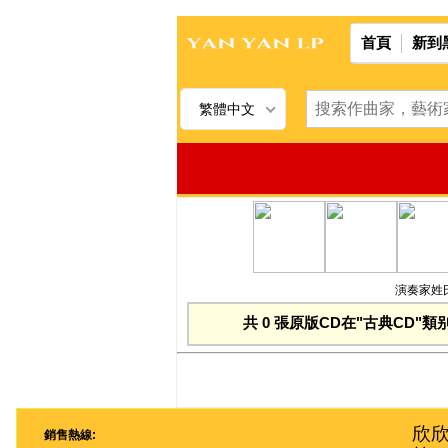
首頁
新到
繁體中文
演奏家姓氏
共 0 張原版CD在"古典CD"類
欣欣
銷售熱線: