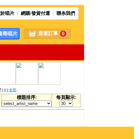
關於唱片
網購/發貨付運
聯糸我們
查看訂單
0
Z
|
#
|
全部
標題排序:
每頁顯示: