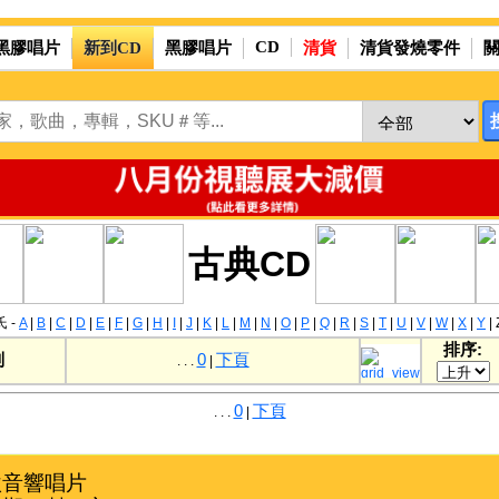
CD
黑膠唱片
新到CD
黑膠唱片
清貨
清貨發燒零件
古典CD
 -
A
|
B
|
C
|
D
|
E
|
F
|
G
|
H
|
I
|
J
|
K
|
L
|
M
|
N
|
O
|
P
|
Q
|
R
|
S
|
T
|
U
|
V
|
W
|
X
|
Y
|
排序:
别
0
下頁
. . .
|
0
下頁
. . .
|
音響唱片
