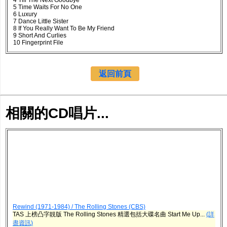
4 Till The Next Goodbye
5 Time Waits For No One
6 Luxury
7 Dance Little Sister
8 If You Really Want To Be My Friend
9 Short And Curlies
10 Fingerprint File
返回前頁
相關的CD唱片...
Rewind (1971-1984) / The Rolling Stones (CBS)
TAS 上榜凸字靚版 The Rolling Stones 精選包括大碟名曲 Start Me Up...
(詳
盡資訊)