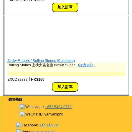
EXCD82048
HK$225
Sticky Fingers / Rolling Stones (Columbia)
Rolling Stones 上榜大碟名曲 Brown Sugar...
(詳盡資訊)
ǀ
EXCD82887
HK$150
銷售熱線:
Whatsapp：
+852 5404 9778
WeChat ID: yanyanlphk
Facebook:
Yan Yan LP