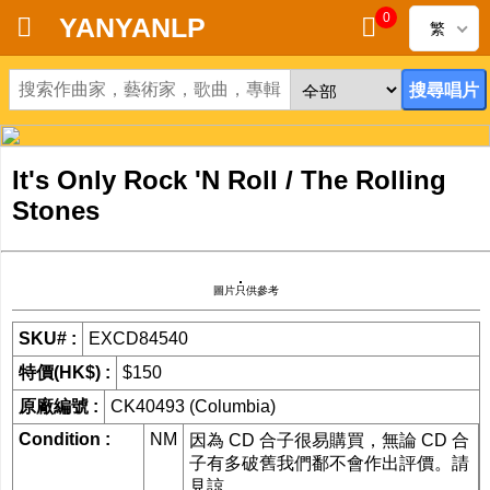
0
YANYANLP
繁
首頁
新到黑膠唱片
It's Only Rock 'N Roll / The Rolling
新到CD
Stones
黑膠唱片
圖片只供參考
CD
SKU# :
EXCD84540
清貨
特價(HK$) :
$150
清貨發燒零件
原廠編號 :
CK40493 (Columbia)
Condition :
NM
因為 CD 合子很易購買，無論 CD 合
關於唱片
子有多破舊我們鄱不會作出評價。請
見諒