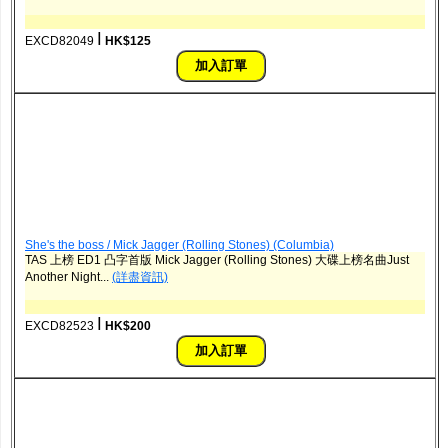
ǀ
EXCD82049
HK$125
She's the boss / Mick Jagger (Rolling Stones) (Columbia)
TAS 上榜 ED1 凸字首版 Mick Jagger (Rolling Stones) 大碟上榜名曲Just
Another Night...
(詳盡資訊)
ǀ
EXCD82523
HK$200