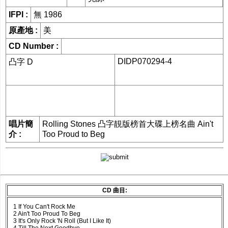
網購/發貨付運
IFPI :
無 1986
原產地 :
美
聯糸我們
CD Number :
DIDP070294-4
凸字 D
唱片簡
Rolling Stones 凸字靚版榜首大碟上榜名曲 Ain't
介 :
Too Proud to Beg
CD 曲目:
1 If You Can't Rock Me
2 Ain't Too Proud To Beg
3 It's Only Rock 'N Roll (But I Like It)