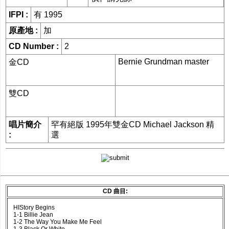
網購/發貨付運
IFPI :
有 1995
原產地 :
加
聯糸我們
CD Number :
2
Bernie Grundman master
金CD
雙CD
唱片簡介
罕有絕版 1995年雙金CD Michael Jackson 精
:
選
CD 曲目:
HIStory Begins
1-1 Billie Jean
1-2 The Way You Make Me Feel