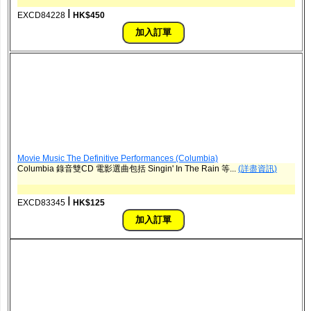
ǀ
EXCD84228
HK$450
Movie Music The Definitive Performances (Columbia)
Columbia 錄音雙CD 電影選曲包括 Singin' In The Rain 等...
(詳盡資訊)
ǀ
EXCD83345
HK$125