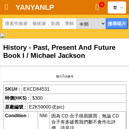
0
YANYANLP
繁
首頁
新到黑膠唱片
History - Past, Present And Future
新到CD
Book I / Michael Jackson
黑膠唱片
圖片只供參考
CD
SKU# :
EXCD84531
清貨
特價(HK$) :
$300
清貨發燒零件
原廠編號 :
E2K59000 (Epic)
Condition :
NM-
因為 CD 合子很易購買，無論 CD
關於唱片
合子有多破舊我們鄱不會作出評
價。請見諒