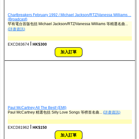
Chartbreakers February 1992 / Michael Jackson/RTZ/Vanessa Williams…
(Broadcast)
罕有電台首版包括 Michael Jackson/RTZ/Vanessa Williams 等精選名曲...
(詳盡資訊)
ǀ
EXCD83674
HK$300
Paul McCartney All The Best! (EMI)
Paul McCartney 精選包括 Silly Love Songs 等榜首名曲...
(詳盡資訊)
ǀ
EXCD81962
HK$150