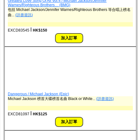
Greatest Love Song Of All Vol.4 / Michael Jackson/Jennifer
Warnes/Righteous Brothers… (BMG)
包括 Michael Jackson/Jennifer Warnes/Righteous Brothers 等合唱上榜名
曲...
(詳盡資訊)
ǀ
EXCD83545
HK$150
Dangerous / Michael Jackson (Epic)
Michael Jackson 榜首大碟榜首名曲 Black or White...
(詳盡資訊)
ǀ
EXCD81097
HK$125