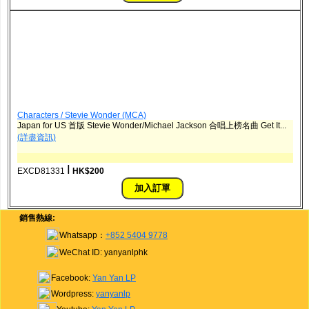
Characters / Stevie Wonder (MCA)
Japan for US 首版 Stevie Wonder/Michael Jackson 合唱上榜名曲 Get It...
(詳盡資訊)
ǀ
EXCD81331
HK$200
銷售熱線:
Whatsapp：
+852 5404 9778
WeChat ID: yanyanlphk
Facebook:
Yan Yan LP
Wordpress:
yanyanlp