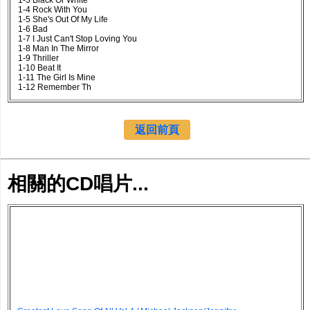
1-3 Black Or White
1-4 Rock With You
1-5 She's Out Of My Life
1-6 Bad
1-7 I Just Can't Stop Loving You
1-8 Man In The Mirror
1-9 Thriller
1-10 Beat It
1-11 The Girl Is Mine
1-12 Remember Th
返回前頁
相關的CD唱片...