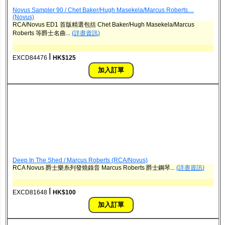
Novus Sampler 90 / Chet Baker/Hugh Masekela/Marcus Roberts…
(Novus)
RCA/Novus ED1 首版精選包括 Chet Baker/Hugh Masekela/Marcus
Roberts 等爵士名曲...
(詳盡資訊)
ǀ
EXCD84476
HK$125
Deep In The Shed / Marcus Roberts (RCA/Novus)
RCA Novus 爵士樂糸列發燒錄音 Marcus Roberts 爵士鋼琴...
(詳盡資訊)
ǀ
EXCD81648
HK$100