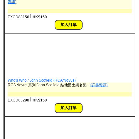
資訊)
ǀ
EXCD83156
HK$150
Who's Who / John Scofield (RCA/Novus)
RCA Novus 系列 John Scofield 結他爵士樂名盤...
(詳盡資訊)
ǀ
EXCD83298
HK$150