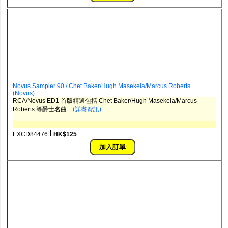
Novus Sampler 90 / Chet Baker/Hugh Masekela/Marcus Roberts…
(Novus)
RCA/Novus ED1 首版精選包括 Chet Baker/Hugh Masekela/Marcus
Roberts 等爵士名曲...
(詳盡資訊)
ǀ
EXCD84476
HK$125