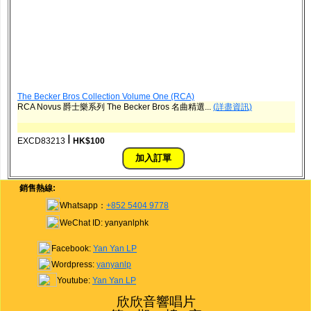
The Becker Bros Collection Volume One (RCA)
RCA Novus 爵士樂系列 The Becker Bros 名曲精選...
(詳盡資訊)
ǀ
EXCD83213
HK$100
銷售熱線:
Whatsapp：
+852 5404 9778
WeChat ID: yanyanlphk
Facebook:
Yan Yan LP
Wordpress:
yanyanlp
Youtube:
Yan Yan LP
欣欣音響唱片
