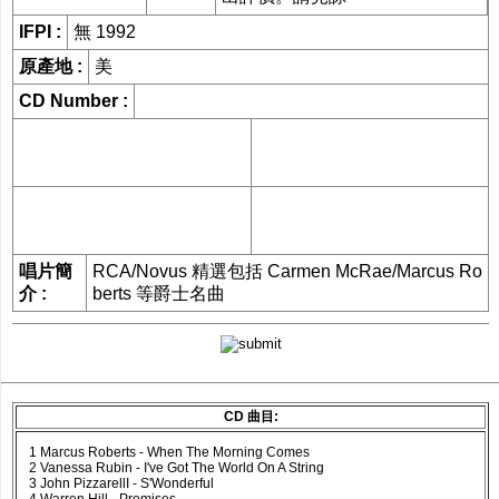
網購/發貨付運
IFPI :
無 1992
原產地 :
美
聯糸我們
CD Number :
唱片簡
RCA/Novus 精選包括 Carmen McRae/Marcus Ro
介 :
berts 等爵士名曲
CD 曲目:
1 Marcus Roberts - When The Morning Comes
2 Vanessa Rubin - I've Got The World On A String
3 John PizzarellI - S'Wonderful