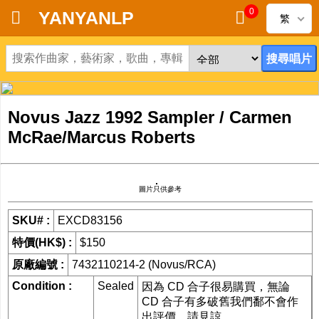
0
YANYANLP
繁
首頁
新到黑膠唱片
Novus Jazz 1992 Sampler / Carmen
新到CD
McRae/Marcus Roberts
黑膠唱片
圖片只供參考
CD
SKU# :
EXCD83156
清貨
特價(HK$) :
$150
清貨發燒零件
原廠編號 :
7432110214-2 (Novus/RCA)
Condition :
Sealed
因為 CD 合子很易購買，無論
關於唱片
CD 合子有多破舊我們鄱不會作
出評價。請見諒