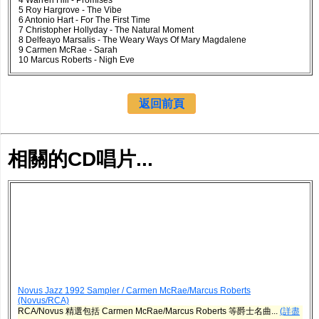
4 Warren Hill - Promises
5 Roy Hargrove - The Vibe
6 Antonio Hart - For The First Time
7 Christopher Hollyday - The Natural Moment
8 Delfeayo Marsalis - The Weary Ways Of Mary Magdalene
9 Carmen McRae - Sarah
10 Marcus Roberts - Nigh Eve
返回前頁
相關的CD唱片...
Novus Jazz 1992 Sampler / Carmen McRae/Marcus Roberts
(Novus/RCA)
RCA/Novus 精選包括 Carmen McRae/Marcus Roberts 等爵士名曲...
(詳盡