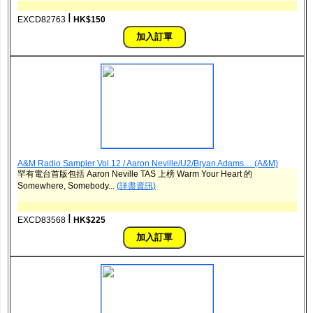
ǀ
EXCD82763
HK$150
A&M Radio Sampler Vol.12 / Aaron Neville/U2/Bryan Adams… (A&M)
罕有電台首版包括 Aaron Neville TAS 上榜 Warm Your Heart 的
Somewhere, Somebody...
(詳盡資訊)
ǀ
EXCD83568
HK$225