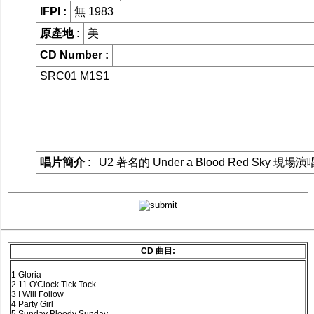
IFPI :
無 1983
網購/發貨付
原產地 :
美
運
CD Number :
SRC01 M1S1
聯糸我們
唱片簡介 :
U2 著名的 Under a Blood Red Sky 現場
CD 曲目:
1 Gloria
2 11 O'Clock Tick Tock
3 I Will Follow
4 Party Girl