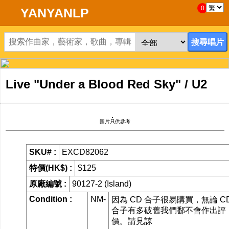
0
YANYANLP
首頁
新到黑膠唱片
Live "Under a Blood Red Sky" / U2
新到CD
黑膠唱片
圖片只供參考
CD
SKU# :
EXCD82062
特價(HK$) :
$125
清貨
原廠編號 :
90127-2 (Island)
清貨發燒零件
Condition :
NM-
因為 CD 合子很易購買，無論 C
合子有多破舊我們鄱不會作出評
關於唱片
價。請見諒