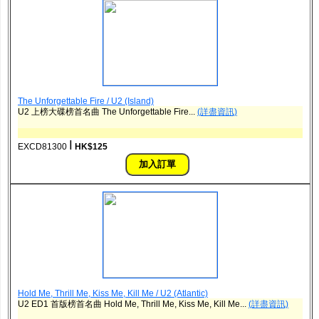
The Unforgettable Fire / U2 (Island)
U2 上榜大碟榜首名曲 The Unforgettable Fire...
(詳盡資訊)
ǀ
EXCD81300
HK$125
Hold Me, Thrill Me, Kiss Me, Kill Me / U2 (Atlantic)
U2 ‎ED1 首版榜首名曲 Hold Me, Thrill Me, Kiss Me, Kill Me...
(詳盡資訊)