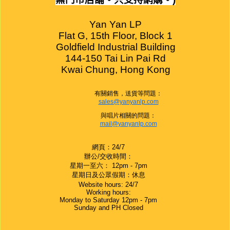
Yan Yan LP

Flat G, 15th Floor, Block 1

Goldfield Industrial Building

144-150 Tai Lin Pai Rd

Kwai Chung, Hong Kong
有關銷售，送貨等問題：
sales@yanyanlp.com
與唱片相關的問題：
mail@yanyanlp.com
網頁：24/7
辦公/交收時間：
星期一至六： 12pm - 7pm
星期日及公眾假期：休息
Website hours: 24/7
Working hours:
Monday to Saturday 12pm - 7pm
Sunday and PH Closed