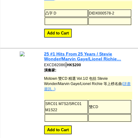
凸字 D
DIDX000578-2
25 #1 Hits From 25 Years / Stevie
Wonder/Marvin Gaye/Lionel Richie…
|
EXCD82086
HK$200
演奏家:
Motown 雙CD 精選 Vol.1/2 包括 Stevie
Wonder/Marvin Gaye/Lionel Richie 等上榜名曲
(詳盡
資訊...)
SRC01 M7S2/SRC01
雙CD
M1S22