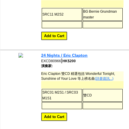
BG Bernie Grundman
SRC11 M2S2
master
24 Nights / Eric Clapton
|
EXCD80966
HK$200
演奏家:
Eric Clapton 雙CD 精選包括 Wonderful Tonight,
Sunshine of Your Love 等上榜名曲
(詳盡資訊...)
SRC01 M2S1 / SRC03
雙CD
M1S1