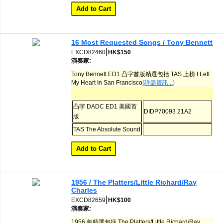
16 Most Requested Songs / Tony Bennett
|
EXCD82460
HK$150
演奏家:
Tony Bennett ED1 凸字首版精選包括 TAS 上榜 I Left
My Heart In San Francisco
(詳盡資訊...)
凸字 DADC ED1 美國首
DIDP70093 21A2
版
TAS The Absolute Sound
1956 / The Platters/Little Richard/Ray
Charles
|
EXCD82659
HK$100
演奏家:
1956 年精選包括 The Platters/Little Richard/Ray