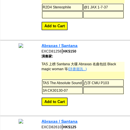
R2D4 Stereophile
@1 JAX 1-7-37
Abraxas / Santana
|
EXCD81258
HK$150
演奏家:
TAS 上榜 Santana 大碟 Abraxas 名曲包括 Black
magic woman 等
(詳盡資訊...)
TAS The Absolute Sound
凸字 CMU P103
3A CK30130-07
Abraxas / Santana
|
EXCD82610
HK$125