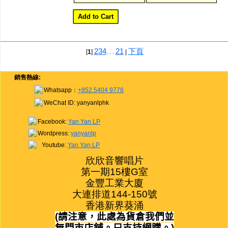
2
3
4
21
下頁
[
1
]
. . .
|
銷售熱線:
Whatsapp：
+852 5404 9778
WeChat ID: yanyanlphk
Facebook:
Yan Yan LP
Wordpress:
yanyanlp
Youtube:
Yan Yan LP
欣欣音響唱片

第一期15樓G室

金豐工業大廈

大連排道144-150號

香港新界葵涌
(
請注意，此處為貨倉我們並
無門市店舖。只支持網購。
)