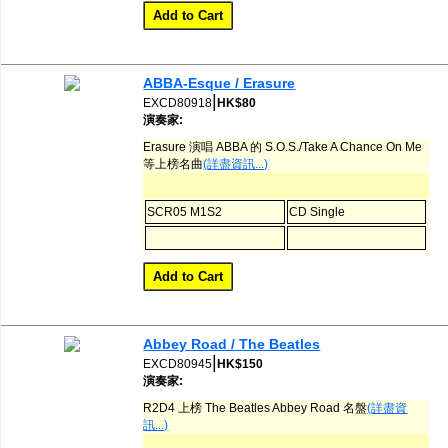
ABBA-Esque / Erasure
|
EXCD80918
HK$80
演奏家:
Erasure 演唱 ABBA 的 S.O.S./Take A Chance On Me
等上榜名曲
(詳盡資訊...)
SCR05 M1S2
CD Single
Abbey Road / The Beatles
|
EXCD80945
HK$150
演奏家:
R2D4 上榜 The Beatles Abbey Road 名盤
(詳盡資
訊...)