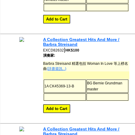
A Collection Greatest Hits And More /
Barbra Streisand
|
EXCD82632
HK$100
演奏家:
Barbra Streisand 精選包括 Woman In Love 等上榜名
曲
(詳盡資訊...)
BG Bernie Grundman
1A CK45369-13-B
master
A Collection Greatest Hits And More /
Barbra Streisand