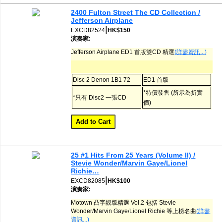
2400 Fulton Street The CD Collection /
Jefferson Airplane
|
EXCD82524
HK$150
演奏家:
Jefferson Airplane ED1 首版雙CD 精選
(詳盡資訊...)
Disc 2 Denon 1B1 72
ED1 首版
*特價發售 (所示為折實
*只有 Disc2 一張CD
價)
25 #1 Hits From 25 Years (Volume II) /
Stevie Wonder/Marvin Gaye/Lionel
Richie…
|
EXCD82085
HK$100
演奏家:
Motown 凸字靚版精選 Vol.2 包括 Stevie
Wonder/Marvin Gaye/Lionel Richie 等上榜名曲
(詳盡
資訊...)