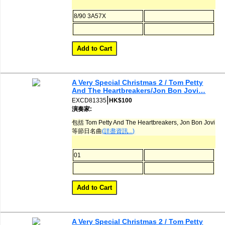
8/90 3A57X
A Very Special Christmas 2 / Tom Petty
And The Heartbreakers/Jon Bon Jovi…
|
EXCD81335
HK$100
演奏家:
包括 Tom Petty And The Heartbreakers, Jon Bon Jovi
等節日名曲
(詳盡資訊...)
01
A Very Special Christmas 2 / Tom Petty