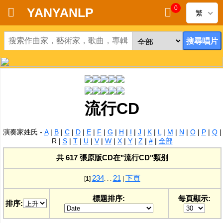
0
YANYANLP
繁
首頁
新到黑膠唱片
新到CD
流行CD
黑膠唱片
演奏家姓氏 -
A
|
B
|
C
|
D
|
E
|
F
|
G
|
H
|
I
|
J
|
K
|
L
|
M
|
N
|
O
|
P
|
Q
|
CD
R
|
S
|
T
|
U
|
V
|
W
|
X
|
Y
|
Z
|
#
|
全部
共 617 張原版CD在"流行CD"類别
清貨
2
3
4
21
下頁
[
1
]
. . .
|
清貨發燒零件
標題排序:
每頁顯示:
排序:
關於唱片