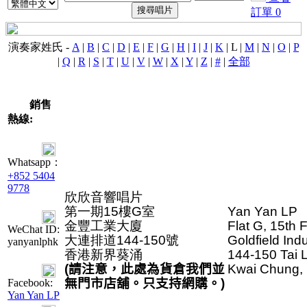
訂單
0
演奏家姓氏 -
A
|
B
|
C
|
D
|
E
|
F
|
G
|
H
|
I
|
J
|
K
|
L
|
M
|
N
|
O
|
P
|
Q
|
R
|
S
|
T
|
U
|
V
|
W
|
X
|
Y
|
Z
|
#
|
全部
銷售
熱線:
Whatsapp：
+852 5404
9778
欣欣音響唱片

第一期15樓G室

Yan Yan LP

金豐工業大廈

Flat G, 15th F
WeChat ID:
大連排道144-150號

Goldfield Indu
yanyanlphk
香港新界葵涌
144-150 Tai L
(
請注意，此處為貨倉我們並
Kwai Chung,
無門市店舖。只支持網購。
)
Facebook:
Yan Yan LP