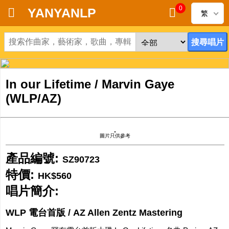
0
YANYANLP
繁
首頁
新到黑膠唱片
In our Lifetime / Marvin Gaye
新到CD
(WLP/AZ)
黑膠唱片
圖片只供參考
CD
產品編號:
SZ90723
清貨
特價:
HK$560
唱片簡介:
清貨發燒零件
WLP 電台首版 / AZ Allen Zentz Mastering
關於唱片