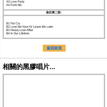
A3 Love Party
A4 Funk Me
曲目第二面:
B1 Far Cry
B2 Love Me Now Or Leave Me Later
B3 Heavy Love Affair
B4 In Our Lifetime
返回前頁
相關的黑膠唱片...