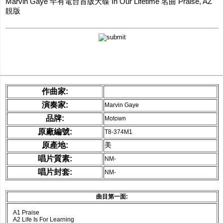
Marvin Gaye ‎罕有電台首版大碟 In Our Lifetime 名曲 Praise, AZ
網購/發貨付運
靚版
聯糸我們
作曲家:
演奏家:
Marvin Gaye
品牌:
Motown
原廠編號:
T8-374M1
原產地:
美
唱片質素:
NM-
唱片封套:
NM-
曲目第一面:
A1 Praise
A2 Life Is For Learning