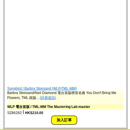
Songbird / Barbra Streisand (WLP/TML-MM)
Barbra Streisand/Neil Diamond 電台首版榜首名曲 You Don't Bring Me
Flowers, TML 靚版...
(詳盡資訊)
WLP 電台首版 / TML-MM The Mastering Lab master
ǀ
SZ86282
HK$210.00