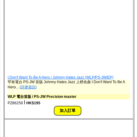
I Don't Want To Be A Hero / Johnny Hates Jazz ‎(WLP/PS-JW/EP)
罕有電台 PS-JW 首版 Johnny Hates Jazz 上榜名曲 I Don't Want To Be A
Hero...
(詳盡資訊)
WLP 電台首版 / PS-JW Precision master
ǀ
PZ86258
HK$195