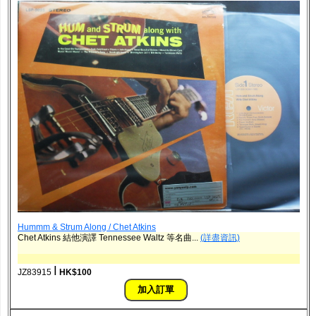
Hummm & Strum Along / Chet Atkins
Chet Atkins 結他演譯 Tennessee Waltz 等名曲...
(詳盡資訊)
ǀ
JZ83915
HK$100