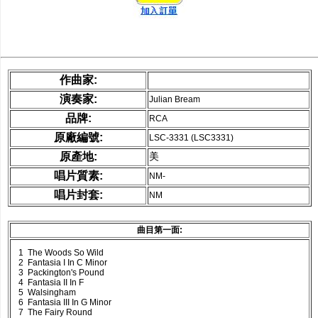
作曲家:
演奏家:
Julian Bream
品牌:
RCA
原廠編號:
LSC-3331 (LSC3331)
原產地:
美
唱片質素:
NM-
唱片封套:
NM
曲目第一面:
1 The Woods So Wild
2 Fantasia I In C Minor
3 Packington's Pound
4 Fantasia II In F
5 Walsingham
6 Fantasia III In G Minor
7 The Fairy Round