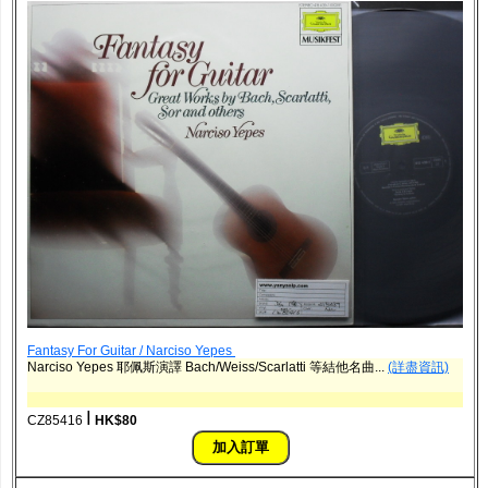
Fantasy For Guitar / Narciso Yepes ‎
Narciso Yepes 耶佩斯演譯 Bach/Weiss/Scarlatti 等結他名曲...
(詳盡資訊)
ǀ
CZ85416
HK$80