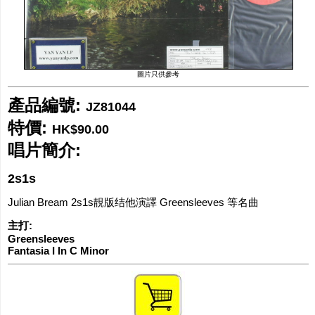
網購/發貨付運
聯糸我們
圖片只供參考
產品編號:
JZ81044
特價:
HK$90.00
唱片簡介:
2s1s
Julian Bream 2s1s靚版结他演譯 Greensleeves 等名曲
主打:
Greensleeves
Fantasia I In C Minor