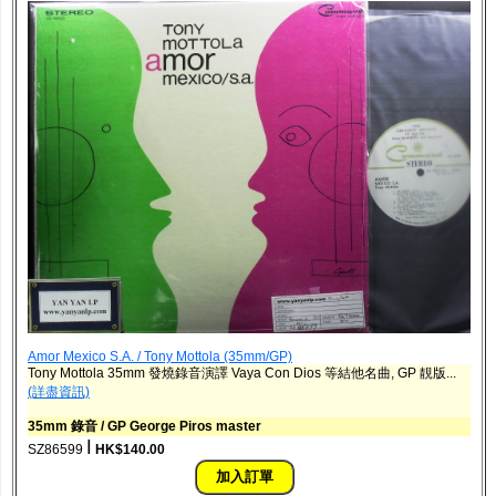
Amor Mexico S.A. / Tony Mottola (35mm/GP)
Tony Mottola 35mm 發燒錄音演譯 Vaya Con Dios 等結他名曲, GP 靚版...
(詳盡資訊)
35mm 錄音 / GP George Piros master
ǀ
SZ86599
HK$140.00