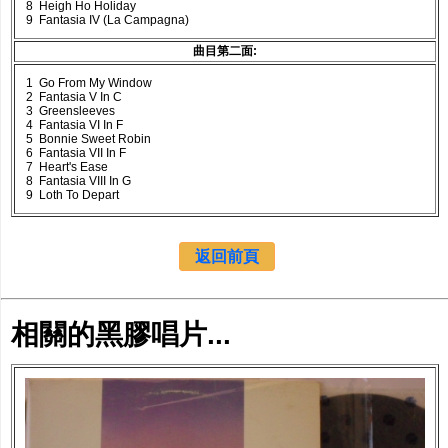
8 Heigh Ho Holiday
9 Fantasia IV (La Campagna)
曲目第二面:
1 Go From My Window
2 Fantasia V In C
3 Greensleeves
4 Fantasia VI In F
5 Bonnie Sweet Robin
6 Fantasia VII In F
7 Heart's Ease
8 Fantasia VIII In G
9 Loth To Depart
返回前頁
相關的黑膠唱片...