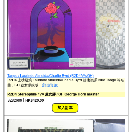
Tango / Laurindo Almeida/Charlie Byrd (R2D4/VV/GH)
R2D4 上榜發燒 Laurindo Almeida/Charlie Byrd 結他演譯 Blue Tango 等名
曲，GH 處女膠靚版...
(詳盡資訊)
R2D4 Stereophile / VV 處女膠 / GH George Horn master
ǀ
SZ82689
HK$420.00