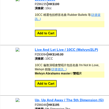
|
網購/發貨付運
PZ86235
HK$100
演奏家:
10cc
10CC 精選包括榜首名曲 Rubber Bullets 等
(詳盡資
聯糸我們
訊...)
Live And Let Live / 10CC (Melvyn/2LP)
|
PZ83094
HK$140.00
演奏家:
10CC
10CC 倫敦演唱會雙唱片包括名曲 I'm Not In Love,
Melvyn 靚版
(詳盡資訊...)
Melvyn Abrahams master / 雙唱片
Up, Up And Away / The 5th Dimension (G)
|
PZ86046
HK$195