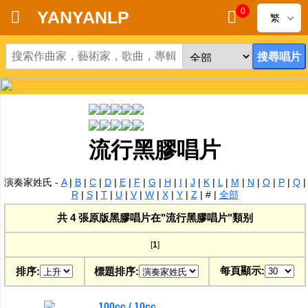
0
YANYANLP
繁
首頁
新到黑膠唱片
新到CD
流行黑膠唱片
黑膠唱片
演奏家姓氏 -
A
|
B
|
C
|
D
|
E
|
F
|
G
|
H
|
I
|
J
|
K
|
L
|
M
|
N
|
O
|
P
|
Q
|
CD
R
|
S
|
T
|
U
|
V
|
W
|
X
|
Y
|
Z
|
#
|
全部
共 4 張原版黑膠唱片在"流行黑膠唱片"類别
清貨
[
1
]
清貨發燒零件
每頁顯示:
排序:
標題排序:
關於唱片
100cc / 10cc