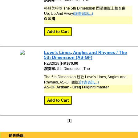
演奏家:
5th Dimension
The
格林美得獎 The 5th Dimension 凹溝靚版上榜名曲
Up, Up And Away
(詳盡資訊...)
G 凹溝
Love's Lines, Angles and Rhymes / The
5th Dimension (AS-GF)
|
PZ82028
HK$70.00
演奏家:
5th Dimension, The
The 5th Dimension 靚歌 Love's Lines, Angles and
Rhymes, AS-GF 靚版
(詳盡資訊...)
AS-GF Artisan - Greg Fulginiti master
[
1
]
銷售熱線: