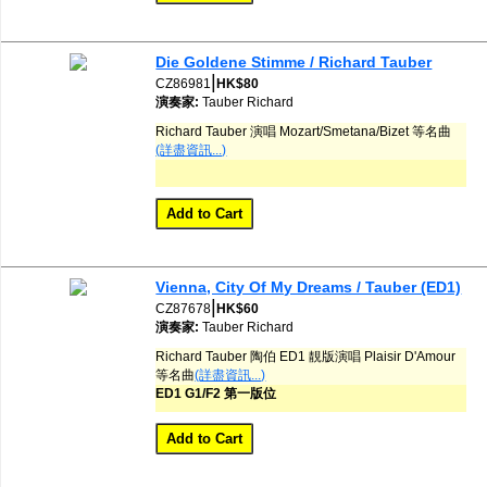
Die Goldene Stimme / Richard Tauber
|
CZ86981
HK$80
演奏家:
Tauber
Richard
Richard Tauber 演唱 Mozart/Smetana/Bizet 等名曲
(詳盡資訊...)
Vienna, City Of My Dreams / Tauber (ED1)
|
CZ87678
HK$60
演奏家:
Tauber
Richard
Richard Tauber 陶伯 ED1 靚版演唱 Plaisir D'Amour
等名曲
(詳盡資訊...)
ED1 G1/F2 第一版位