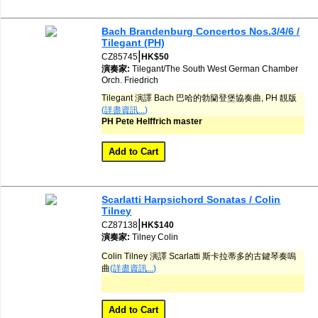
Bach Brandenburg Concertos Nos.3/4/6 /
Tilegant (PH)
|
CZ85745
HK$50
演奏家:
Tilegant/The South West German Chamber
Orch.
Friedrich
Tilegant 演譯 Bach 巴哈的勃籣登堡協奏曲, PH 靚版
(詳盡資訊...)
PH Pete Helffrich master
Scarlatti Harpsichord Sonatas / Colin
Tilney
|
CZ87138
HK$140
演奏家:
Tilney
Colin
Colin Tilney 演譯 Scarlatti 斯卡拉蒂多的古鍵琴奏嗚
曲
(詳盡資訊...)