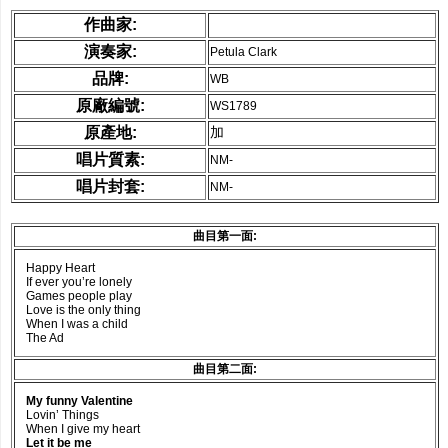
作曲家:
演奏家:
Petula Clark
品牌:
WB
原廠編號:
WS1789
原產地:
加
唱片質素:
NM-
唱片封套:
NM-
曲目第一面:
Happy Heart
If ever you’re lonely
Games people play
Love is the only thing
When I was a child
The Ad
曲目第二面:
My funny Valentine
Lovin’ Things
When I give my heart
Let it be me