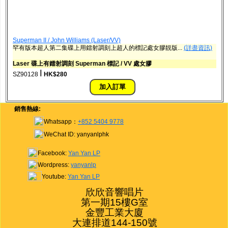
Superman II / John Williams (Laser/VV)
罕有版本超人第二集碟上用鐳射調刻上超人的標記處女膠靚版...
(詳盡資訊)
Laser 碟上有鐳射調刻 Superman 標記 / VV 處女膠
ǀ
SZ90128
HK$280
銷售熱線:
Whatsapp：
+852 5404 9778
WeChat ID: yanyanlphk
Facebook:
Yan Yan LP
Wordpress:
yanyanlp
Youtube:
Yan Yan LP
欣欣音響唱片

第一期15樓G室

金豐工業大廈

大連排道144-150號
