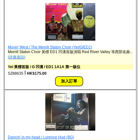
Movin' West / The Merrill Staton Choir ‎(Yel/G/ED1)
Merrill Staton Choir 黃標 ED1 凹溝首版演唱 Red River Valley 等西部名曲...
(詳盡資訊)
Yel 黃標首版 / G 凹溝 / ED1 1A1A 第一版位
ǀ
SZ88635
HK$175.00
Dancin' in my head / Lorence Hud (BG)