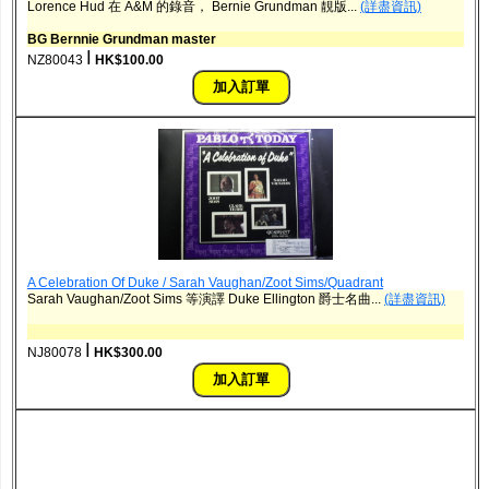
Lorence Hud 在 A&M 的錄音， Bernie Grundman 靚版...
(詳盡資訊)
BG Bernnie Grundman master
ǀ
NZ80043
HK$100.00
A Celebration Of Duke / Sarah Vaughan/Zoot Sims/Quadrant
Sarah Vaughan/Zoot Sims 等演譯 Duke Ellington 爵士名曲...
(詳盡資訊)
ǀ
NJ80078
HK$300.00