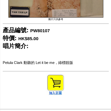
網購/發貨付運
聯糸我們
圖片只供參考
產品編號:
PW80107
特價:
HK$85.00
唱片簡介:
Petula Clark 動聽的 Let it be me，綠標靚版