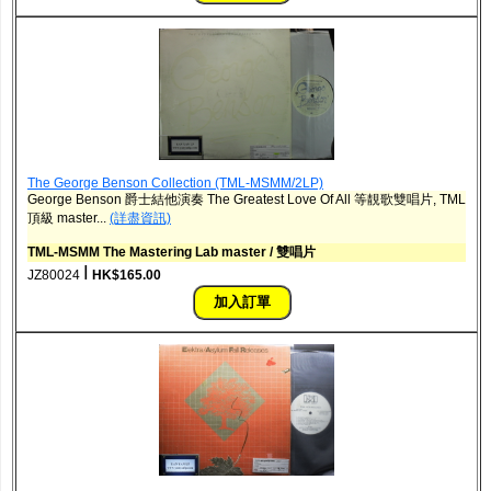
The George Benson Collection (TML-MSMM/2LP)
George Benson 爵士結他演奏 The Greatest Love Of All 等靚歌雙唱片, TML
頂級 master...
(詳盡資訊)
TML-MSMM The Mastering Lab master / 雙唱片
ǀ
JZ80024
HK$165.00