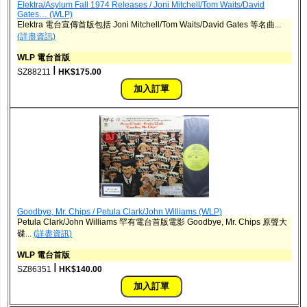
Elektra/Asylum Fall 1974 Releases / Joni Mitchell/Tom Waits/David
Gates… (WLP)
Elektra 電台宣傳首版包括 Joni Mitchell/Tom Waits/David Gates 等名曲...
(詳盡資訊)
WLP 電台首版
ǀ
SZ88211
HK$175.00
Goodbye, Mr. Chips / Petula Clark/John Williams (WLP)
Petula Clark/John Williams 罕有電台首版電影 Goodbye, Mr. Chips 原聲大
碟...
(詳盡資訊)
WLP 電台首版
ǀ
SZ86351
HK$140.00