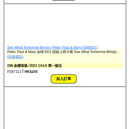
See What Tomorrow Brings / Peter, Paul & Mary (GW/ED1)
Peter, Paul & Mary 金標 ED1 靚版上榜大碟 See What Tomorrow Brings...
(詳盡資訊)
GW 金標首版 / ED1 1A1A 第一版位
ǀ
PZ87113
HK$245