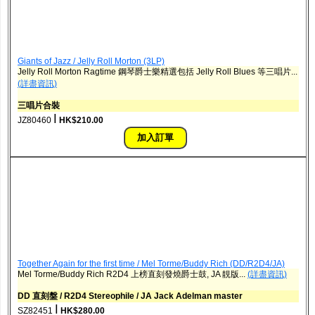
Giants of Jazz / Jelly Roll Morton (3LP)
Jelly Roll Morton Ragtime 鋼琴爵士樂精選包括 Jelly Roll Blues 等三唱片...
(詳盡資訊)
三唱片合裝
ǀ
JZ80460
HK$210.00
Together Again for the first time / Mel Torme/Buddy Rich (DD/R2D4/JA)
Mel Torme/Buddy Rich R2D4 上榜直刻發燒爵士鼓, JA 靚版...
(詳盡資訊)
DD 直刻盤 / R2D4 Stereophile / JA Jack Adelman master
ǀ
SZ82451
HK$280.00