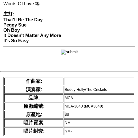
Words Of Love 等
網購/發貨付運
主打:
That'll Be The Day
聯糸我們
Peggy Sue
Oh Boy
It Doesn't Matter Any More
It's So Easy
作曲家:
演奏家:
Buddy Holly/The Crickets
品牌:
MCA
原廠編號:
MCA-3040 (MCA3040)
原產地:
加
唱片質素:
NM--
唱片封套:
NM-