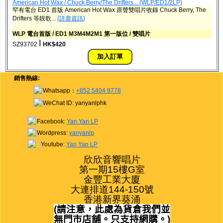
American Hot Wax / Chuck Berry/The Drifters... (WLP/ED1/2LP)
罕有電台 ED1 首版 American Hot Wax 原聲雙唱片收錄 Chuck Berry, The
Drifters 等靚歌...
(詳盡資訊)
WLP 電台首版 / ED1 M3M4M2M1 第一版位 / 雙唱片
ǀ
SZ93702
HK$420
銷售熱線:
Whatsapp：
+852 5404 9778
WeChat ID: yanyanlphk
Facebook:
Yan Yan LP
Wordpress:
yanyanlp
Youtube:
Yan Yan LP
欣欣音響唱片

第一期15樓G室

金豐工業大廈

大連排道144-150號

香港新界葵涌
(
請注意，此處為貨倉我們並
無門市店舖。只支持網購。
)