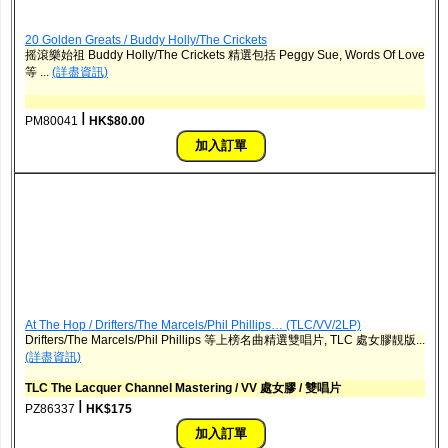
20 Golden Greats / Buddy Holly/The Crickets
摇滾樂始祖 Buddy Holly/The Crickets 精選包括 Peggy Sue, Words Of Love
等 ...
(詳盡資訊)
ǀ
PM80041
HK$80.00
At The Hop / Drifters/The Marcels/Phil Phillips… (TLC/VV/2LP)
Drifters/The Marcels/Phil Phillips 等上榜名曲精選雙唱片, TLC 處女膠靚版...
(詳盡資訊)
TLC The Lacquer Channel Mastering / VV 處女膠 / 雙唱片
ǀ
PZ86337
HK$175