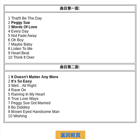
曲目第一面:
1 That'll Be The Day
2
Peggy Sue
3
Words Of Love
4 Every Day
5 Not Fade Away
6 Oh Boy
7 Maybe Baby
8 Listen To Me
9 Heart Beat
10 Think It Over
曲目第二面:
1
It Doesn't Matter Any More
2
It's So Easy
3 Well... All Right
4 Rave On
5 Raining In My Heart
6 True Love Ways
7 Peggy Sue Got Married
8 Bo Diddley
9 Brown Eyed Handsome Man
10 Wishing
返回前頁