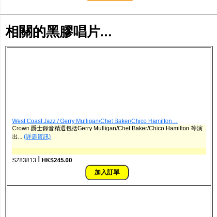
相關的黑膠唱片...
West Coast Jazz / Gerry Mulligan/Chet Baker/Chico Hamilton…
Crown 爵士錄音精選包括Gerry Mulligan/Chet Baker/Chico Hamilton 等演
出...
(詳盡資訊)
ǀ
SZ83813
HK$245.00