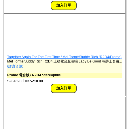
Together Again For The First Time / Mel Tormé/Buddy Rich (R2D4/Promo)
Mel Torme/Buddy Rich R2D4 上榜電台版演唱 Lady Be Good 等爵士名曲...
(詳盡資訊)
Promo 電台版 / R2D4 Stereophile
ǀ
SZ84690
HK$210.00