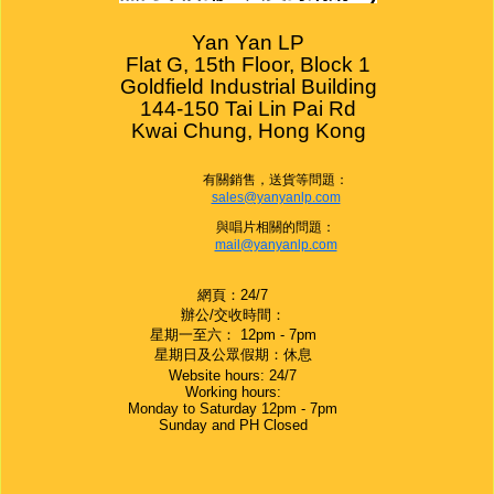
Yan Yan LP

Flat G, 15th Floor, Block 1

Goldfield Industrial Building

144-150 Tai Lin Pai Rd

Kwai Chung, Hong Kong
有關銷售，送貨等問題：
sales@yanyanlp.com
與唱片相關的問題：
mail@yanyanlp.com
網頁：24/7
辦公/交收時間：
星期一至六： 12pm - 7pm
星期日及公眾假期：休息
Website hours: 24/7
Working hours:
Monday to Saturday 12pm - 7pm
Sunday and PH Closed