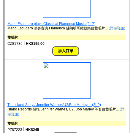
Mario Escudero plays Classical Flamenco Music (2LP)
Mario Escudero 演奏古典 Flamenco 佛朗明哥結他樂曲雙唱片...
(詳盡資訊)
雙唱片
ǀ
CZ81736
HK$195.00
The Island Story / Jennifer Warnes/U2/Bob Marley… (2LP)
Island Records 包括 Jennifer Warnes, U2, Bob Marley 等名曲雙唱片...
(詳
盡資訊)
雙唱片
ǀ
PZ87223
HK$245