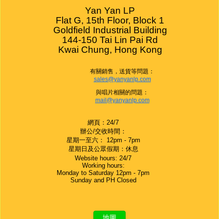
Yan Yan LP

Flat G, 15th Floor, Block 1

Goldfield Industrial Building

144-150 Tai Lin Pai Rd

Kwai Chung, Hong Kong
有關銷售，送貨等問題：
sales@yanyanlp.com
與唱片相關的問題：
mail@yanyanlp.com
網頁：24/7
辦公/交收時間：
星期一至六： 12pm - 7pm
星期日及公眾假期：休息
Website hours: 24/7
Working hours:
Monday to Saturday 12pm - 7pm
Sunday and PH Closed
地圖