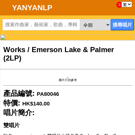
0
YANYANLP
首頁
新到黑膠唱片
Works / Emerson Lake & Palmer
(2LP)
新到CD
黑膠唱片
圖片只供參考
CD
產品編號:
PA80046
清貨
特價:
HK$140.00
唱片簡介:
清貨發燒零件
雙唱片
關於唱片