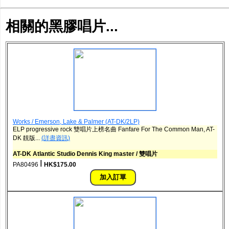
相關的黑膠唱片...
Works / Emerson, Lake & Palmer (AT-DK/2LP)
ELP progressive rock 雙唱片上榜名曲 Fanfare For The Common Man, AT-
DK 靚版...
(詳盡資訊)
AT-DK Atlantic Studio Dennis King master / 雙唱片
ǀ
PA80496
HK$175.00