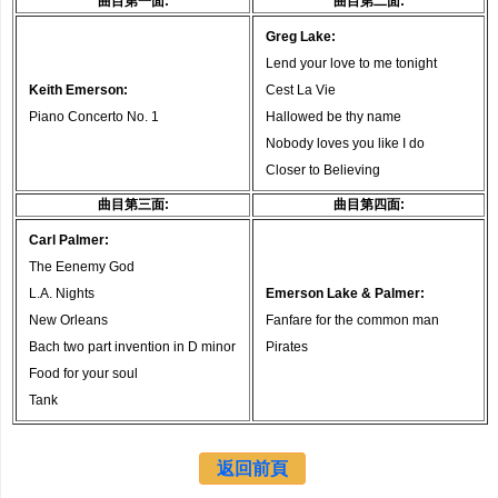
曲目第一面:
曲目第二面:
Greg Lake:
Lend your love to me tonight
Keith Emerson:
Cest La Vie
Piano Concerto No. 1
Hallowed be thy name
Nobody loves you like I do
Closer to Believing
曲目第三面:
曲目第四面:
Carl Palmer:
The Eenemy God
L.A. Nights
Emerson Lake & Palmer:
New Orleans
Fanfare for the common man
Bach two part invention in D minor
Pirates
Food for your soul
Tank
返回前頁