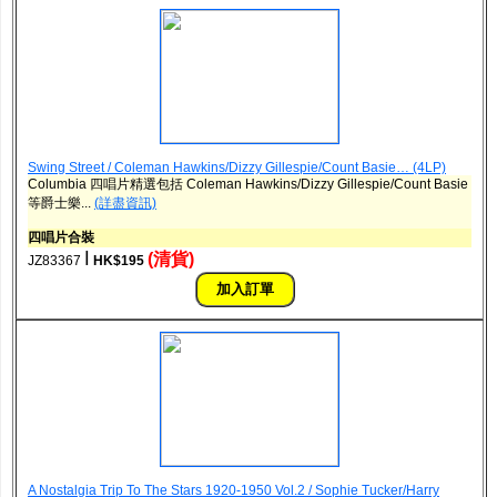
Swing Street / Coleman Hawkins/Dizzy Gillespie/Count Basie… (4LP)
Columbia 四唱片精選包括 Coleman Hawkins/Dizzy Gillespie/Count Basie
等爵士樂...
(詳盡資訊)
四唱片合裝
ǀ
(清貨)
JZ83367
HK$195
A Nostalgia Trip To The Stars 1920-1950 Vol.2 / Sophie Tucker/Harry