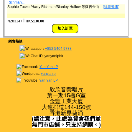
Richman...
Sophie Tucker/Harry Richman/Stanley Hollow 等懷舊金曲...
(詳盡資訊)
ǀ
NZ83147
HK$130.00
銷售熱線:
Whatsapp：
+852 5404 9778
WeChat ID: yanyanlphk
Facebook:
Yan Yan LP
Wordpress:
yanyanlp
Youtube:
Yan Yan LP
欣欣音響唱片

第一期15樓G室

金豐工業大廈

大連排道144-150號

香港新界葵涌
(
請注意，此處為貨倉我們並
無門市店舖。只支持網購。
)