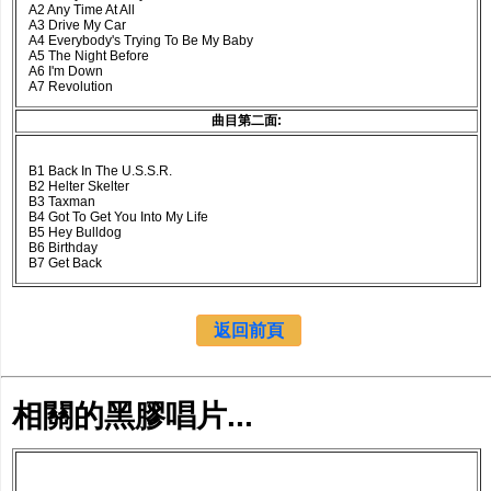
A2 Any Time At All
A3 Drive My Car
A4 Everybody's Trying To Be My Baby
A5 The Night Before
A6 I'm Down
A7 Revolution
曲目第二面:
B1 Back In The U.S.S.R.
B2 Helter Skelter
B3 Taxman
B4 Got To Get You Into My Life
B5 Hey Bulldog
B6 Birthday
B7 Get Back
返回前頁
相關的黑膠唱片...