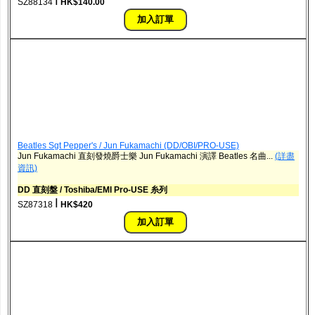
ǀ
SZ88134
HK$140.00
Beatles Sgt Pepper's / Jun Fukamachi (DD/OBI/PRO-USE)
Jun Fukamachi 直刻發燒爵士樂 Jun Fukamachi 演譯 Beatles 名曲...
(詳盡
資訊)
DD 直刻盤 / Toshiba/EMI Pro-USE 糸列
ǀ
SZ87318
HK$420