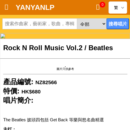
0
YANYANLP
繁
首頁
新到黑膠唱片
Rock N Roll Music Vol.2 / Beatles
新到CD
黑膠唱片
圖片只供參考
CD
產品編號:
NZ82566
特價:
HK$680
清貨
唱片簡介:
清貨發燒零件
The Beatles 披頭四包括 Get Back 等樂與怒名曲精選
關於唱片
主打：