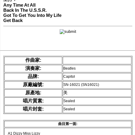
Any Time At All
網購/發貨付運
Back In The U.S.S.R.
Got To Get You Into My Life
Get Back
聯糸我們
作曲家:
演奏家:
Beatles
品牌:
Capitol
原廠編號:
SN-16021 (SN16021)
原產地:
美
唱片質素:
Sealed
唱片封套:
Sealed
曲目第一面:
A1 Dizzy Miss Lizzy