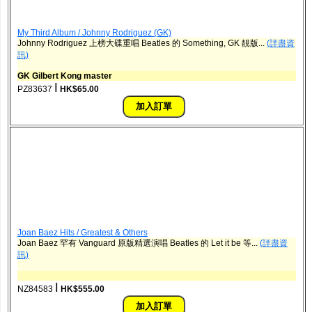
My Third Album / Johnny Rodriguez (GK)
Johnny Rodriguez 上榜大碟重唱 Beatles 的 Something, GK 靚版...
(詳盡資
訊)
GK Gilbert Kong master
ǀ
PZ83637
HK$65.00
Joan Baez Hits / Greatest & Others
Joan Baez 罕有 Vanguard 原版精選演唱 Beatles 的 Let it be 等...
(詳盡資
訊)
ǀ
NZ84583
HK$555.00