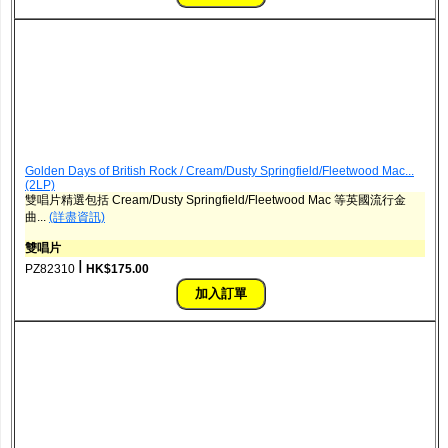
Golden Days of British Rock / Cream/Dusty Springfield/Fleetwood Mac...
(2LP)
雙唱片精選包括 Cream/Dusty Springfield/Fleetwood Mac 等英國流行金
曲...
(詳盡資訊)
雙唱片
ǀ
PZ82310
HK$175.00