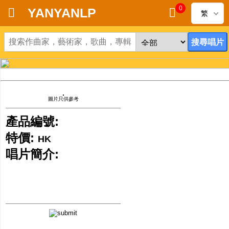
0
YANYANLP
繁
首頁
新到黑膠唱片
新到CD
圖片只供參考
黑膠唱片
產品編號:
特價:
HK
CD
唱片簡介:
清貨
清貨發燒零件
關於唱片