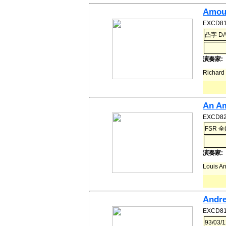
Amour
EXCD81
凸字 D
演奏家:
Richar
An Am
EXCD82
FSR 全
演奏家:
Louis A
Andre
EXCD81
93/03/