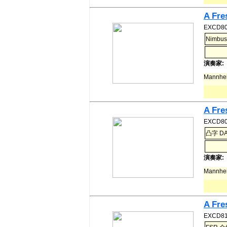
A Fre
EXCD80
Nimbus
演奏家:
Mannhe
A Fre
EXCD80
凸字 D
演奏家:
Mannhe
A Fre
EXCD81