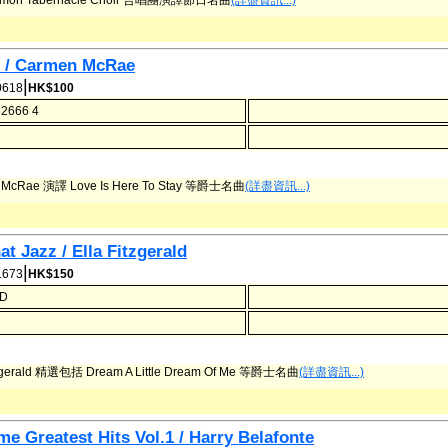
! / Carmen McRae
|
618
HK$100
2666 4
 McRae 演譯 Love Is Here To Stay 等爵士名曲
(詳盡資訊...)
at Jazz / Ella Fitzgerald
|
673
HK$150
7D
tzgerald 精選包括 Dream A Little Dream Of Me 等爵士名曲
(詳盡資訊...)
ime Greatest Hits Vol.1 / Harry Belafonte