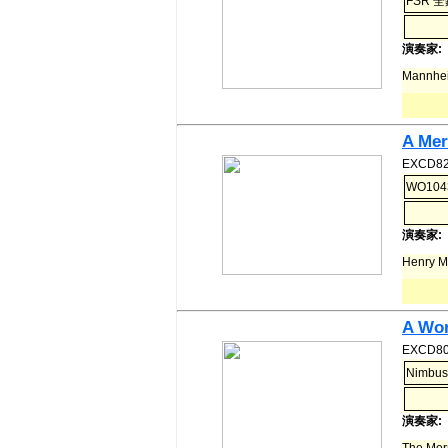
FSR 全
演奏家:
Mannhe
A Mer
EXCD82
WO104
演奏家:
Henry 
A Wor
EXCD80
Nimbus
演奏家:
The Mo