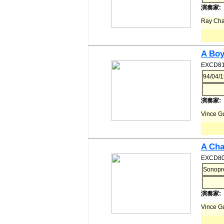
演奏家:
Ray C
A Boy
EXCD81
94/04/
演奏家:
Vince 
A Cha
EXCD80
Sonopr
演奏家:
Vince G