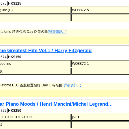
|
675
HK$125
g Inc (H)
WO8872-5
Belafonte 精選包括 Day O 等名曲
(詳盡資訊...)
ime Greatest Hits Vol.1 / Harry Fitzgerald
|
674
HK$150
deo Inc
WO8872-1
首版
Belafonte ED1 首版精選包括 Day O 等名曲
(詳盡資訊...)
tar Piano Moods / Henri Mancini/Michel Legrand…
|
722
HK$250
11 1D12 1D15 1D13
四CD
首版