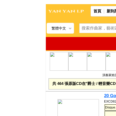
首頁
新到
繁體中文
演奏家姓氏
共 464 張原版CD在"爵士 / 輕音樂C
20 Go
EXCD82
Disque 