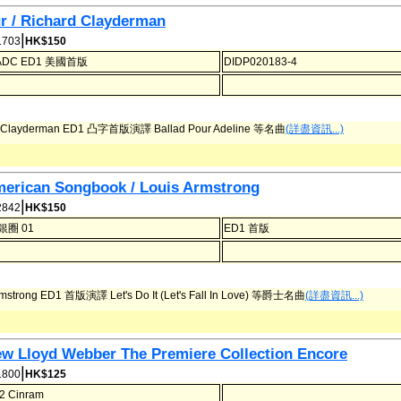
 / Richard Clayderman
|
703
HK$150
ADC ED1 美國首版
DIDP020183-4
d Clayderman ED1 凸字首版演譯 Ballad Pour Adeline 等名曲
(詳盡資訊...)
erican Songbook / Louis Armstrong
|
842
HK$150
銀圈 01
ED1 首版
rmstrong ED1 首版演譯 Let's Do It (Let's Fall In Love) 等爵士名曲
(詳盡資訊...)
w Lloyd Webber The Premiere Collection Encore
|
800
HK$125
12 Cinram