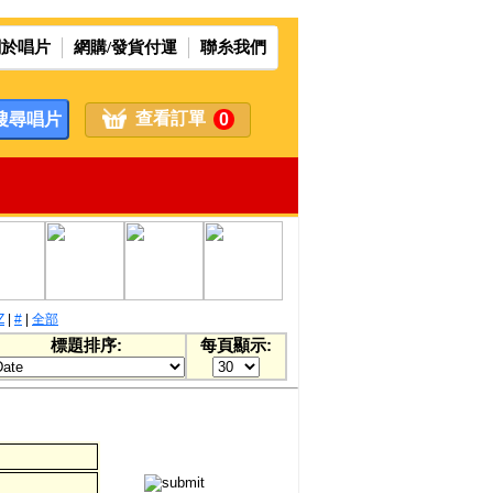
關於唱片
網購/發貨付運
聯糸我們
查看訂單
0
Z
|
#
|
全部
標題排序:
每頁顯示: