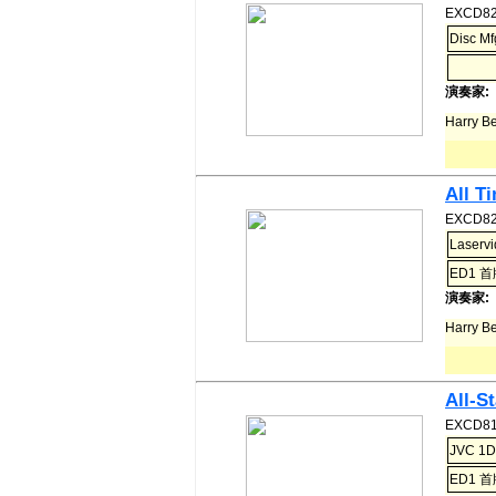
EXCD82
Disc Mf
演奏家:
Harry 
All T
EXCD82
Laservi
ED1 
演奏家:
Harry 
All-S
EXCD81
JVC 1D
ED1 