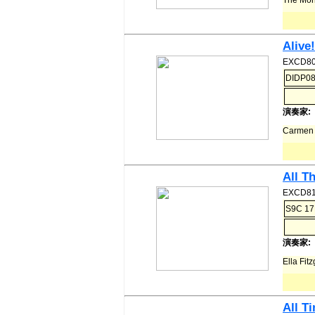
Alive
EXCD80
DIDP08
演奏家:
Carmen
All Th
EXCD81
S9C 1
演奏家:
Ella Fi
All T