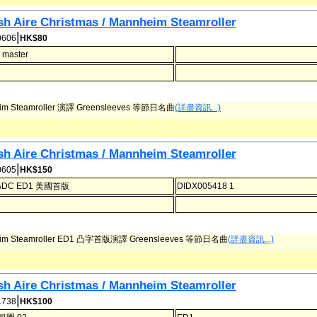
sh Aire Christmas / Mannheim Steamroller
|
606
HK$80
 master
im Steamroller 演譯 Greensleeves 等節日名曲
(詳盡資訊...)
sh Aire Christmas / Mannheim Steamroller
|
605
HK$150
ADC ED1 美國首版
DIDX005418 1
im Steamroller ED1 凸字首版演譯 Greensleeves 等節日名曲
(詳盡資訊...)
sh Aire Christmas / Mannheim Steamroller
|
738
HK$100