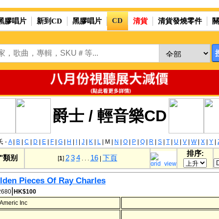
CD
黑膠唱片
新到CD
黑膠唱片
清貨
清貨發燒零件
爵士 / 輕音樂CD
 -
A
|
B
|
C
|
D
|
E
|
F
|
G
|
H
|
I
|
J
|
K
|
L
|
M
|
N
|
O
|
P
|
Q
|
R
|
S
|
T
|
U
|
V
|
W
|
X
|
Y
|
排序:
D"類别
2
3
4
16
下頁
[
1
]
. . .
|
lden Pieces Of Ray Charles
|
680
HK$100
Americ Inc