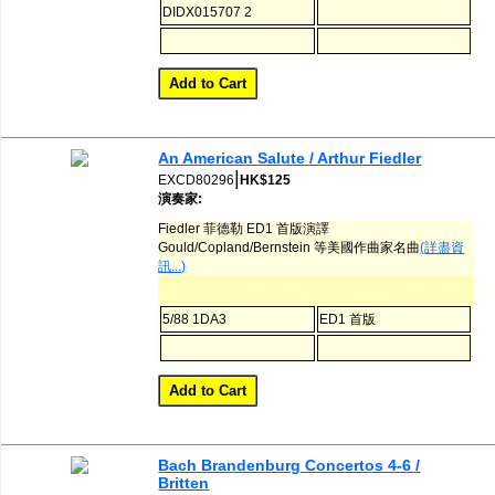
DIDX015707 2
An American Salute / Arthur Fiedler
|
EXCD80296
HK$125
演奏家:
Fiedler 菲德勒 ED1 首版演譯
Gould/Copland/Bernstein 等美國作曲家名曲
(詳盡資
訊...)
5/88 1DA3
ED1 首版
Bach Brandenburg Concertos 4-6 /
Britten