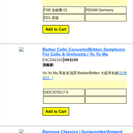
FSR 全銀圈 01
PDO/W Germany
ED1 首版
Barber Cello Concerto/Britten Symphony
For Cello & Orchestra / Yo Yo Ma
|
EXCD82163
HK$150
演奏家:
Yo-Yo Ma 馬友友演譯 Barber/Britten 大提琴名曲
(詳盡
資訊...)
DIDC070517-5
Baroque Classics / Auriacombe/Armand