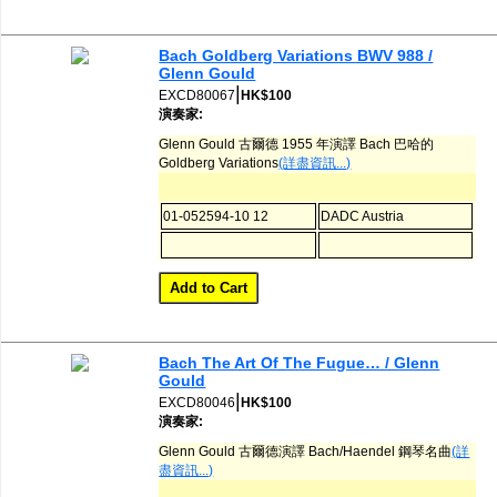
Bach Goldberg Variations BWV 988 /
Glenn Gould
|
EXCD80067
HK$100
演奏家:
Glenn Gould 古爾德 1955 年演譯 Bach 巴哈的
Goldberg Variations
(詳盡資訊...)
01-052594-10 12
DADC Austria
Bach The Art Of The Fugue… / Glenn
Gould
|
EXCD80046
HK$100
演奏家:
Glenn Gould 古爾德演譯 Bach/Haendel 鋼琴名曲
(詳
盡資訊...)