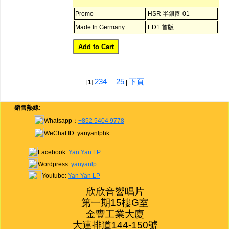
Promo
HSR 半銀圈 01
Made In Germany
ED1 首版
2
3
4
25
下頁
[
1
]
. . .
|
銷售熱線:
Whatsapp：
+852 5404 9778
WeChat ID: yanyanlphk
Facebook:
Yan Yan LP
Wordpress:
yanyanlp
Youtube:
Yan Yan LP
欣欣音響唱片

第一期15樓G室

金豐工業大廈

大連排道144-150號
