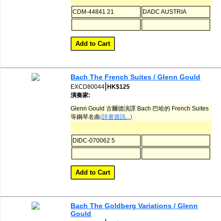
CDM-44841 21
DADC AUSTRIA
Bach The French Suites / Glenn Gould
|
EXCD80044
HK$125
演奏家:
Glenn Gould 古爾德演譯 Bach 巴哈的 French Suites
等鋼琴名曲
(詳盡資訊...)
DIDC-070062 5
Bach The Goldberg Variations / Glenn
Gould