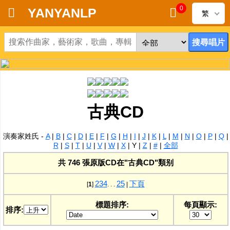
0
YANYANLP
繁
首頁
新到黑膠唱片
新到CD
古典CD
黑膠唱片
演奏家姓氏 -
A
|
B
|
C
|
D
|
E
|
F
|
G
|
H
|
I
|
J
|
K
|
L
|
M
|
N
|
O
|
P
|
Q
|
CD
R
|
S
|
T
|
U
|
V
|
W
|
X
|
Y
|
Z
|
#
|
全部
共 746 張原版CD在"古典CD"類别
清貨
2
3
4
25
下頁
[
1
]
. . .
|
清貨發燒零件
標題排序:
每頁顯示:
排序:
關於唱片