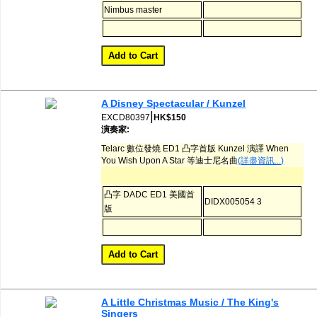
Nimbus master
A Disney Spectacular / Kunzel
|
EXCD80397
HK$150
演奏家:
Telarc 數位發燒 ED1 凸字首版 Kunzel 演譯 When
You Wish Upon A Star 等迪士尼名曲
(詳盡資訊...)
凸字 DADC ED1 美國首
DIDX005054 3
版
A Little Christmas Music / The King's
Singers