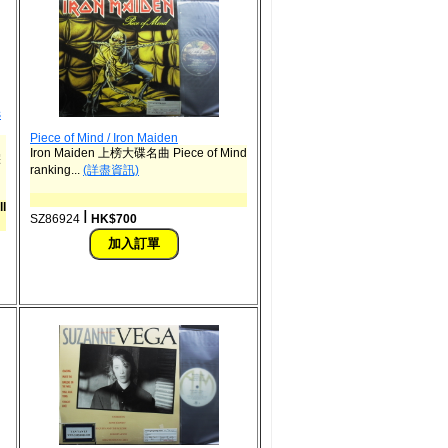
s
Piece of Mind / Iron Maiden
Iron Maiden 上榜大碟名曲 Piece of Mind
譯
ranking...
(詳盡資訊)
l
ǀ
SZ86924
HK$700