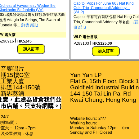
Capitol Pops For June 66 / Nat King
Orchestral Favourites / Wedin/The
Cole Trio, Cannonball Adderley…
Stockholm Sinfonietta (VV)
(WLP)
BIS 瑞典發燒錄音處女膠靚版管絃樂名曲
Capitol 罕有電台首版包括 Nat King Col
包括 Adagio for Strings, The Swan of
Trio, Cannonball Adderley 等名曲...
(詳
Tuonela 等...
(詳盡資訊)
盡資訊)
VV 處女膠
WLP 電台首版
ǀ
SZ90916
HK$245
ǀ
PZ83103
HK$125.00
音響唱片

期15樓G室

Yan Yan LP

工業大廈

Flat G, 15th Floor, Block 1

排道144-150號

Goldfield Industrial Buildin
港新界葵涌
144-150 Tai Lin Pai Rd

注意，此處為貨倉我們並
Kwai Chung, Hong Kong
門市店舖。只支持網購。
)
24/7
Website hours: 24/7
交收時間：
Working hours:
Monday to Saturday 12pm - 7pm
六： 12pm - 7pm
Sunday and PH Closed
日及公眾假期：休息