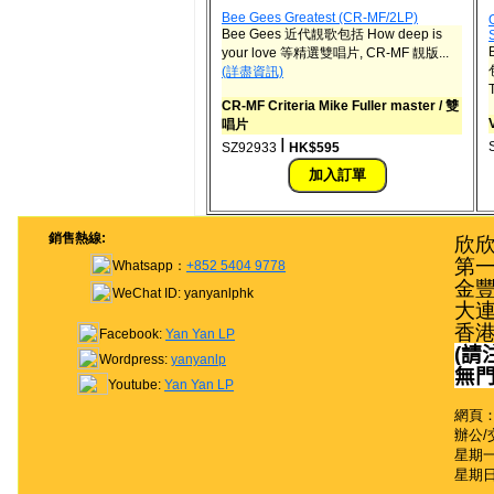
Bee Gees Greatest (CR-MF/2LP)
Bee Gees 近代靚歌包括 How deep is
your love 等精選雙唱片, CR-MF 靚版...
(詳盡資訊)
CR-MF Criteria Mike Fuller master / 雙
唱片
ǀ
SZ92933
HK$595
銷售熱線:
欣欣
第一
Whatsapp：
+852 5404 9778
金豐
WeChat ID: yanyanlphk
大連
香
Facebook:
Yan Yan LP
(
請
Wordpress:
yanyanlp
無
Youtube:
Yan Yan LP
網頁：
辦公/
星期一至
星期