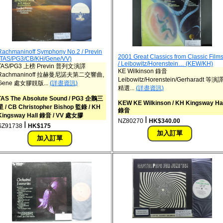
Rachmaninoff Symphony No.2 / Previn
2001 Great Classics from Classic Film
(TAS/PG3/CB/KH/Gene/VV)
/ Leibowitz/Horenstein… (KEW/KH)
TAS/PG3 上榜 Previn 普列文演譯
KE Wilkinson 錄音
Rachmaninoff 拉赫曼尼諾夫第二交響曲,
Leibowitz/Horenstein/Gerharadt 等演
Gene 處女膠靚版...
(詳盡資訊)
精選...
(詳盡資訊)
TAS The Absolute Sound / PG3 企鵝三
KEW KE Wilkinson / KH Kingsway Hal
星 / CB Christopher Bishop 監錄 / KH
錄音
Kingsway Hall 錄音 / VV 處女膠
ǀ
NZ80270
HK$340.00
ǀ
SZ91738
HK$175