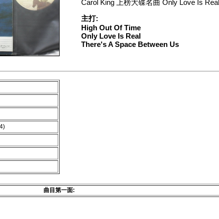
Carol King 上榜大碟名曲 Only Love Is Real,
主打:
High Out Of Time
Only Love Is Real
There's A Space Between Us
4)
曲目第一面: