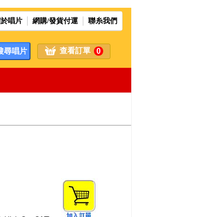
關於唱片
網購/發貨付運
聯糸我們
查看訂單
0