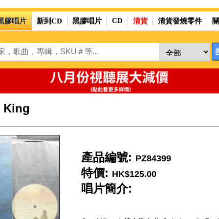
CD
黑膠唱片
新到CD
黑膠唱片
清貨
清貨發燒零件
 King
產品編號:
PZ84399
特價:
HK$125.00
唱片簡介: