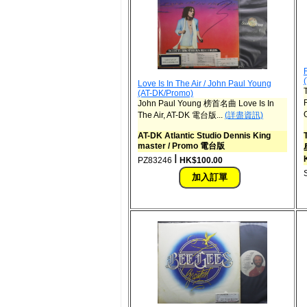
Love Is In The Air / John Paul Young
(AT-DK/Promo)
John Paul Young 榜首名曲 Love Is In
The Air, AT-DK 電台版...
(詳盡資訊)
AT-DK Atlantic Studio Dennis King
master / Promo 電台版
ǀ
PZ83246
HK$100.00