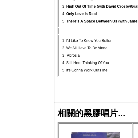
3
High Out Of Time (with David Crosby/Gr
4
Only Love Is Real
5
There's A Space Between Us (with James
1 I'd Like To Know You Better
2 We All Have To Be Alone
3 Abrosia
4 Still Here Thinking Of You
5 It's Gonna Work Out Fine
相關的黑膠唱片...