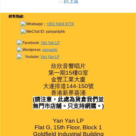
0
下頁
. . .
|
網購/發貨付運
銷售熱線:
聯糸我們
Whatsapp：
+852 5404 9778
WeChat ID: yanyanlphk
Facebook:
Yan Yan LP
Wordpress:
yanyanlp
Youtube:
Yan Yan LP
欣欣音響唱片

第一期15樓G室

金豐工業大廈

大連排道144-150號

香港新界葵涌
(
請注意，此處為貨倉我們並
無門市店舖。只支持網購。
)
Yan Yan LP

Flat G, 15th Floor, Block 1

Goldfield Industrial Building
