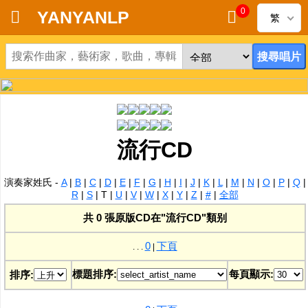
0
YANYANLP
繁
首頁
新到黑膠唱片
新到CD
流行CD
黑膠唱片
演奏家姓氏 -
A
|
B
|
C
|
D
|
E
|
F
|
G
|
H
|
I
|
J
|
K
|
L
|
M
|
N
|
O
|
P
|
Q
|
CD
R
|
S
|
T
|
U
|
V
|
W
|
X
|
Y
|
Z
|
#
|
全部
共 0 張原版CD在"流行CD"類别
清貨
0
下頁
. . .
|
清貨發燒零件
標題排序:
每頁顯示:
排序:
關於唱片