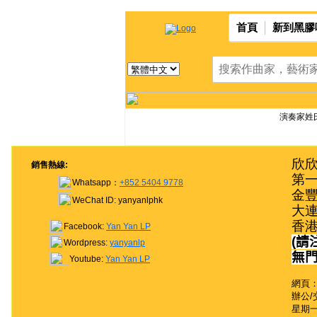
首頁
新到黑膠
演奏家姓氏
欣欣
銷售熱線:
第一
Whatsapp：
+852 5404 9778
金豐
WeChat ID: yanyanlphk
大連
香
Facebook:
Yan Yan LP
(
請
Wordpress:
yanyanlp
無
Youtube:
Yan Yan LP
網頁：
辦公/
星期一至