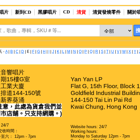
CD
唱片
新到CD
黑膠唱片
清貨
清貨發燒零件
關於
 -
A
|
B
|
C
|
D
|
E
|
F
|
G
|
H
|
I
|
J
|
K
|
L
|
M
|
N
|
O
|
P
|
Q
|
R
|
S
|
T
|
U
|
V
|
W
|
X
|
Y
|
音響唱片

期15樓G室

Yan Yan LP

工業大廈

Flat G, 15th Floor, Block 1

排道144-150號

Goldfield Industrial Buildin
港新界葵涌
144-150 Tai Lin Pai Rd

注意，此處為貨倉我們並
Kwai Chung, Hong Kong
門市店舖。只支持網購。
)
24/7
Website hours: 24/7
交收時間：
Working hours:
Monday to Saturday 12pm - 7pm
六： 12pm - 7pm