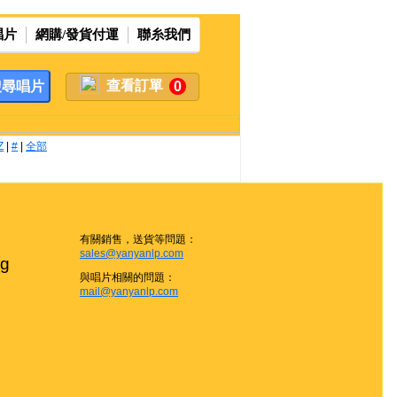
唱片
網購/發貨付運
聯糸我們
查看訂單
0
Z
|
#
|
全部
有關銷售，送貨等問題：
sales@yanyanlp.com
g

與唱片相關的問題：
mail@yanyanlp.com