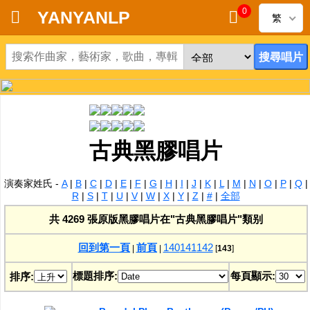
0
YANYANLP
繁
首頁
新到黑膠唱片
新到CD
古典黑膠唱片
黑膠唱片
演奏家姓氏 -
A
|
B
|
C
|
D
|
E
|
F
|
G
|
H
|
I
|
J
|
K
|
L
|
M
|
N
|
O
|
P
|
Q
|
CD
R
|
S
|
T
|
U
|
V
|
W
|
X
|
Y
|
Z
|
#
|
全部
共 4269 張原版黑膠唱片在"古典黑膠唱片"類别
清貨
回到第一頁
前頁
140
141
142
|
|
[
143
]
清貨發燒零件
標題排序:
每頁顯示:
排序:
關於唱片