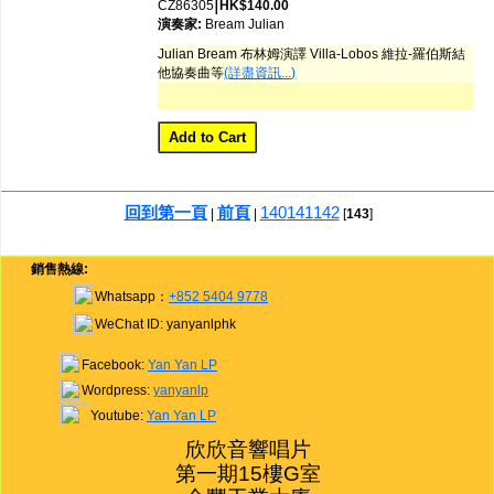
|
CZ86305
HK$140.00
演奏家:
Bream
Julian
Julian Bream 布林姆演譯 Villa-Lobos 維拉-羅伯斯結
他協奏曲等
(詳盡資訊...)
回到第一頁
前頁
140
141
142
|
|
[
143
]
銷售熱線:
Whatsapp：
+852 5404 9778
WeChat ID: yanyanlphk
Facebook:
Yan Yan LP
Wordpress:
yanyanlp
Youtube:
Yan Yan LP
欣欣音響唱片

第一期15樓G室
