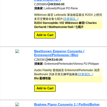
|
CZ85680A
HK$560.00
演奏家:
Leibowitz/Royal PO
Rene
Wilkinosn 錄音 Leibowitz 萊波維茲最佳 R2D4 上榜貝
多芬交響曲全集七唱片
(詳盡資訊...)
R2D4 Stereophile / KE Wilkinosn 錄音/ Charles
Gerhardt / Walthamstow Hall / 七唱片
Beethoven Emperor Concerto /
Entremont/Perlemuter (Blu)
|
CZ83361
HK$140.00
演奏家:
Entremont/Perlemuter/Vienna FO
Philippe
Audio Fidelity 發燒錄音 Entremont/Perlemuter 演譯
Beethoven 貝多芬第五鋼琴協奏曲
(詳盡資訊...)
Blu 藍標初版
Brahms Piano Concerto 1 / Pollini/Bohm