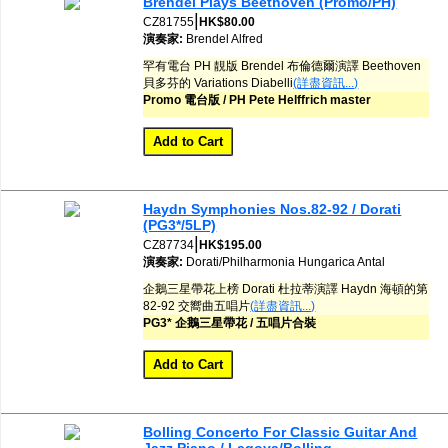
Brendel Plays Beethoven (Promo/PH)
網購/發貨付運
|
CZ81755
HK$80.00
演奏家:
Brendel
Alfred
聯糸我們
罕有電台 PH 靚版 Brendel 布倫德爾演譯 Beethoven
貝多芬的 Variations Diabelli
(詳盡資訊...)
Promo 電台版 / PH Pete Helffrich master
Haydn Symphonies Nos.82-92 / Dorati
(PG3*/5LP)
|
CZ87734
HK$195.00
演奏家:
Dorati/Philharmonia Hungarica
Antal
企鵝三星帶花上榜 Dorati 杜拉蒂演譯 Haydn 海頓的第
82-92 交嚮曲五唱片
(詳盡資訊...)
PG3* 企鵝三星帶花 / 五唱片合裝
Bolling Concerto For Classic Guitar And