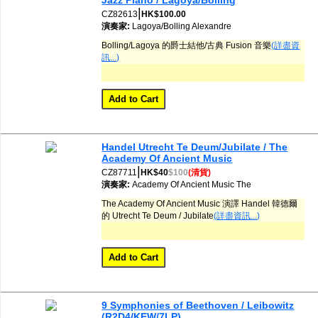
Jazz Piano / Lagoya/Bolling
|
CZ82613
HK$100.00
演奏家:
Lagoya/Bolling
Alexandre
Bolling/Lagoya 的爵士結他/古典 Fusion 音樂
(詳盡資
訊...)
Handel Utrecht Te Deum/Jubilate / The
Academy Of Ancient Music
|
CZ87711
HK$40
$100
(清貨)
演奏家:
Academy Of Ancient Music
The
The Academy Of Ancient Music 演譯 Handel 韓德爾
的 Utrecht Te Deum / Jubilate
(詳盡資訊...)
9 Symphonies of Beethoven / Leibowitz
(R2D4/KEW/7LP)